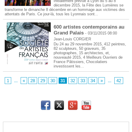
Initialement prévue à Lyon du 5 au 8
décembre 2015, la Fête des Lumières se
transforme le dimanche 8 décembre en un hommage aux victimes des
attentats de Paris. Ce jour-là, tous les Lyonnais sont...
600 artistes contemporains au
Grand Palais
-
03/11/2015 08:00
Jean-Louis CORGIER
Du 24 au 29 novembre 2015, 412 peintres,
82 sculpteurs, 50 graveurs, 35
photographes, 15 architectes, et,
nouveauté 2015, 4 Meilleurs Ouvriers de
France Pâtissiers, Chocolatiers
investissent les...
1
...
«
28
29
30
31
32
33
34
»
...
42