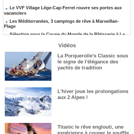
Le VVF Village Lège-Cap-Ferret rouvre ses portes aux
vacanciers
Les Méditerranées, 3 campings de rêve à Marseillan-
Plage
Sélection pour la Coupe du Monde de la Pâtisserie à La
Nouvelle-Orléans
Vidéos
De nouveaux cocktails, stars de l’été
Les cocktails, stars de l’été
La Porquerolle’s Classic sous
le signe de l'élégance des
La première sélection des grappes du Guide Michelin
yachts de tradition
L'hiver joue les prolongations
aux 2 Alpes !
Titanic le rêve englouti, une
expérience à couper le souffle