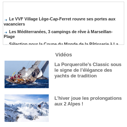
Le VVF Village Lège-Cap-Ferret rouvre ses portes aux
vacanciers
Les Méditerranées, 3 campings de rêve à Marseillan-
Plage
Sélection pour la Coupe du Monde de la Pâtisserie à La
Nouvelle-Orléans
Vidéos
De nouveaux cocktails, stars de l’été
Les cocktails, stars de l’été
La Porquerolle’s Classic sous
le signe de l'élégance des
La première sélection des grappes du Guide Michelin
yachts de tradition
L'hiver joue les prolongations
aux 2 Alpes !