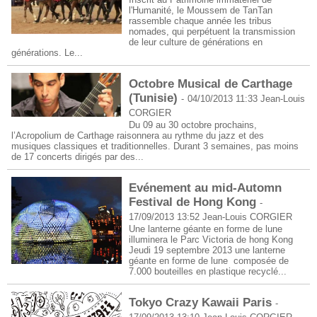
l'Humanité, le Moussem de TanTan
rassemble chaque année les tribus
nomades, qui perpétuent la transmission
de leur culture de générations en
générations. Le...
Octobre Musical de Carthage
(Tunisie)
-
04/10/2013 11:33
Jean-Louis
CORGIER
Du 09 au 30 octobre prochains,
l’Acropolium de Carthage raisonnera au rythme du jazz et des
musiques classiques et traditionnelles. Durant 3 semaines, pas moins
de 17 concerts dirigés par des...
Evénement au mid-Automn
Festival de Hong Kong
-
17/09/2013 13:52
Jean-Louis CORGIER
Une lanterne géante en forme de lune
illuminera le Parc Victoria de hong Kong
Jeudi 19 septembre 2013 une lanterne
géante en forme de lune composée de
7.000 bouteilles en plastique recyclé...
Tokyo Crazy Kawaii Paris
-