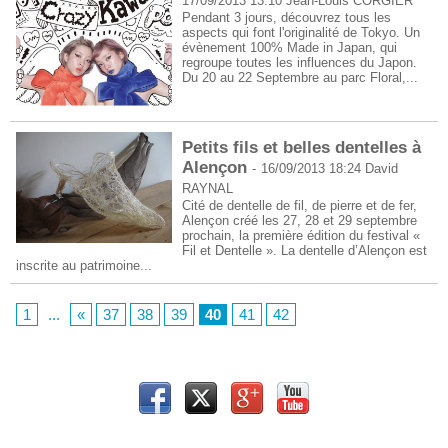
17/09/2013 13:10
Jean-Louis CORGIER
Pendant 3 jours, découvrez tous les
aspects qui font l'originalité de Tokyo. Un
évènement 100% Made in Japan, qui
regroupe toutes les influences du Japon.
Du 20 au 22 Septembre au parc Floral,...
Petits fils et belles dentelles à
Alençon
-
16/09/2013 18:24
David
RAYNAL
Cité de dentelle de fil, de pierre et de fer,
Alençon créé les 27, 28 et 29 septembre
prochain, la première édition du festival «
Fil et Dentelle ». La dentelle d’Alençon est
inscrite au patrimoine...
1
...
«
37
38
39
40
41
42