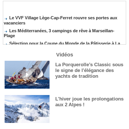
Le VVF Village Lège-Cap-Ferret rouvre ses portes aux
vacanciers
Les Méditerranées, 3 campings de rêve à Marseillan-
Plage
Sélection pour la Coupe du Monde de la Pâtisserie à La
Nouvelle-Orléans
De nouveaux cocktails, stars de l’été
Vidéos
Les cocktails, stars de l’été
La Porquerolle’s Classic sous
La première sélection des grappes du Guide Michelin
le signe de l'élégance des
yachts de tradition
L'hiver joue les prolongations
aux 2 Alpes !