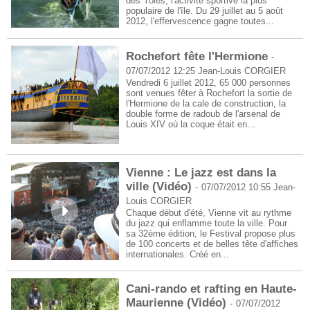
des Yoles, l'activité sportive la plus
populaire de l'île. Du 29 juillet au 5 août
2012, l'effervescence gagne toutes...
Rochefort fête l'Hermione
-
07/07/2012 12:25
Jean-Louis CORGIER
Vendredi 6 juillet 2012, 65 000 personnes
sont venues fêter à Rochefort la sortie de
l'Hermione de la cale de construction, la
double forme de radoub de l'arsenal de
Louis XIV où la coque était en...
Vienne : Le jazz est dans la
ville (Vidéo)
-
07/07/2012 10:55
Jean-
Louis CORGIER
Chaque début d'été, Vienne vit au rythme
du jazz qui enflamme toute la ville. Pour
sa 32ème édition, le Festival propose plus
de 100 concerts et de belles tête d'affiches
internationales. Créé en...
Cani-rando et rafting en Haute-
Maurienne (Vidéo)
-
07/07/2012