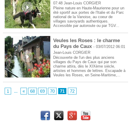
07:48
Jean-Louis CORGIER
Pleine nature en Haute-Maurienne pour un
été sportif aux portes de l'Italie et du Parc
national de la Vanoise, au coeur de
villages savoyards authentiques.
Accessible par autoroute ou par TGV...
Veules les Roses : le charme
du Pays de Caux
-
03/07/2012 06:01
Jean-Louis CORGIER
Découverte de l'un des plus anciens
villages du Pays de Caux qui par son
charme attira, dès le XIXème siècle,
artistes et hommes de lettres. Escapade à
Veules les Roses, en Seine-Maritime,...
1
...
«
68
69
70
71
72