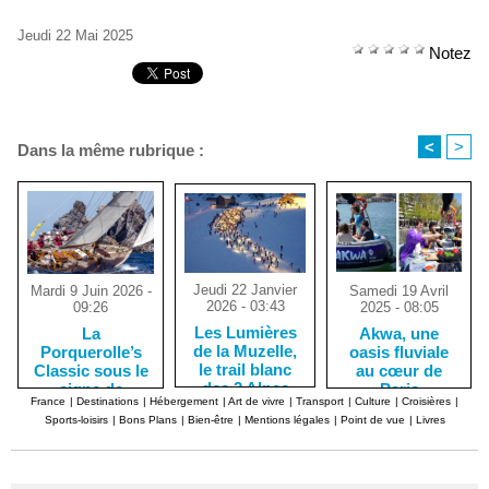
Jeudi 22 Mai 2025
Notez
<
>
Dans la même rubrique :
Jeudi 22 Janvier
Samedi 19 Avril
Mardi 9 Juin 2026 -
2026 - 03:43
2025 - 08:05
09:26
Les Lumières
Akwa, une
La
de la Muzelle,
oasis fluviale
Porquerolle’s
le trail blanc
au cœur de
Classic sous le
des 2 Alpes
Paris
signe de
France
|
Destinations
|
Hébergement
|
Art de vivre
|
Transport
|
Culture
|
Croisières
|
l'élégance des
Sports-loisirs
|
Bons Plans
|
Bien-être
|
Mentions légales
|
Point de vue
|
Livres
yachts de
tradition