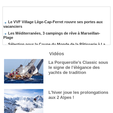
Le VVF Village Lège-Cap-Ferret rouvre ses portes aux
vacanciers
Les Méditerranées, 3 campings de rêve à Marseillan-
Plage
Sélection pour la Coupe du Monde de la Pâtisserie à La
Nouvelle-Orléans
Vidéos
De nouveaux cocktails, stars de l’été
Les cocktails, stars de l’été
La Porquerolle’s Classic sous
le signe de l'élégance des
La première sélection des grappes du Guide Michelin
yachts de tradition
L'hiver joue les prolongations
aux 2 Alpes !