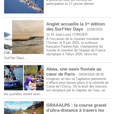
participation le 17 janvier dernier.
Anglet accueille la 1ʳᵉ édition
des Surf’Her Days
-
22/05/2025
11:43
Jean-Louis CORGIER
À l’occasion de la Journée mondiale de
l’Océan, le 8 juin 2025, la surfeuse
française Pauline Ado, championne du
monde et membre de l’équipe de France
olympique à Tokyo 2020, lance les
Surf’her Days...
Akwa, une oasis fluviale au
cœur de Paris
-
19/04/2025 08:05
Imaginez un lieu où l’agitation parisienne
s’efface pour laisser place à la sérénité du
Canal de l’Ourcq. Où le bruit des klaxons
est remplacé par le clapotis de l’eau, où
les journées riment avec...
GRAAALPS : la course gravel
d'ultra-distance à travers les