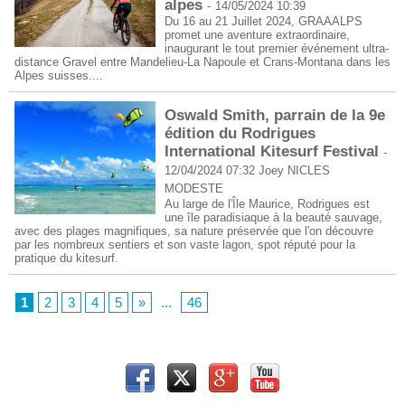
alpes
-
14/05/2024 10:39
Du 16 au 21 Juillet 2024, GRAAALPS
promet une aventure extraordinaire,
inaugurant le tout premier événement ultra-
distance Gravel entre Mandelieu-La Napoule et Crans-Montana dans les
Alpes suisses....
Oswald Smith, parrain de la 9e
édition du Rodrigues
International Kitesurf Festival
-
12/04/2024 07:32
Joey NICLES
MODESTE
Au large de l'Île Maurice, Rodrigues est
une île paradisiaque à la beauté sauvage,
avec des plages magnifiques, sa nature préservée que l'on découvre
par les nombreux sentiers et son vaste lagon, spot réputé pour la
pratique du kitesurf.
1
2
3
4
5
»
...
46