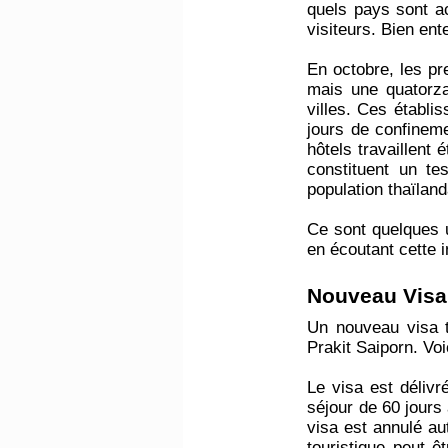
quels pays sont ac
visiteurs. Bien en
En octobre, les pr
mais une quatorza
villes. Ces établi
jours de confinemen
hôtels travaillent
constituent un te
population thaïlan
Ce sont quelques 
en écoutant cette
i
Nouveau Visa
Un nouveau visa to
Prakit Saiporn. Voi
Le visa est délivr
séjour de 60 jours à
visa est annulé a
touristique peut 