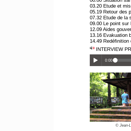
00.00 Situation san
03.20 Etude et mis
05.19 Retour des p
07.32 Etude de la 
09.00 Le point sur 
12.09 Aides gouver
13.16 Evakuation b
14.49 Redéfinition d
INTERVIEW PR
0:00
© Jean-L