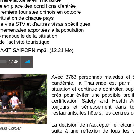
itaire actuelle en Thaïlande
e en place des conditions d'entrée
remiers touristes chinois en octobre
situation de chaque pays
le visa STV et d'autres visas spécifiques
nementales apportées à la population
imensuelle de la situation
e l'activité touristique
AKIT SAIPORN.mp3
(12.21 Mo)
17:46
Avec 3763 personnes malades et 5
pandémie, la Thaïlande est parmi 
situation et continue à contrôler, su
près pour éviter une possible proli
certification Safety and Health A
toujours et sérieusement dans tou
restaurants, les hôtels, les centres 
La décision de n’accepter le retour 
ouis Corgier
suite à une réflexion de tous les 