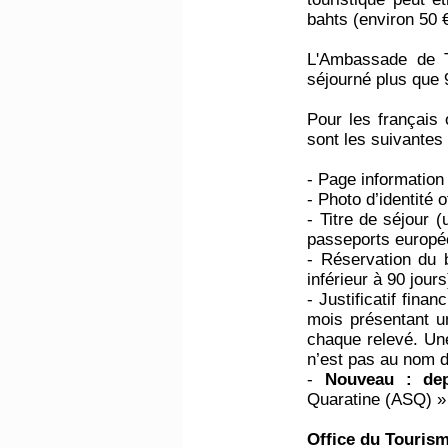
bahts (environ 50 
L'Ambassade de T
séjourné plus que 
Pour les français o
sont les suivantes 
- Page information
- Photo d’identité o
- Titre de séjour 
passeports europée
- Réservation du bi
inférieur à 90 jours
- Justificatif fin
mois présentant 
chaque relevé. Une
n’est pas au nom 
-
Nouveau : dep
Quaratine (ASQ) » 
Office du Touris