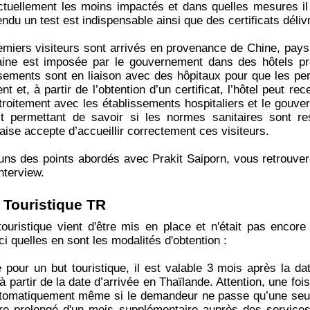
tuellement les moins impactés et dans quelles mesures il 
tendu un test est indispensable ainsi que des certificats dél
emiers visiteurs sont arrivés en provenance de Chine, pay
ine est imposée par le gouvernement dans des hôtels pr
ssements sont en liaison avec des hôpitaux pour que les p
t et, à partir de l’obtention d’un certificat, l’hôtel peut rec
 étroitement avec les établissements hospitaliers et le gouv
st permettant de savoir si les normes sanitaires sont re
daise accepte d’accueillir correctement ces visiteurs.
uns des points abordés avec Prakit Saiporn, vous retrouver
nterview.
 Touristique TR
uristique vient d'être mis en place et n'était pas encore o
ci quelles en sont les modalités d'obtention :
é pour un but touristique, il est valable 3 mois après la d
 partir de la date d’arrivée en Thaïlande. Attention, une fois q
utomatiquement même si le demandeur ne passe qu’une seul
être prolongé d'un mois supplémentaire auprès des servic