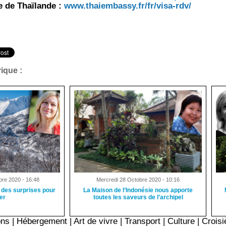
 de Thaïlande :
www.thaiembassy.fr/fr/visa-rdv/
ique :
re 2020 - 16:48
Mercredi 28 Octobre 2020 - 10:16
 des surprises pour
La Maison de l’Indonésie nous apporte
ver
toutes les saveurs de l’archipel
ons
|
Hébergement
|
Art de vivre
|
Transport
|
Culture
|
Croisi