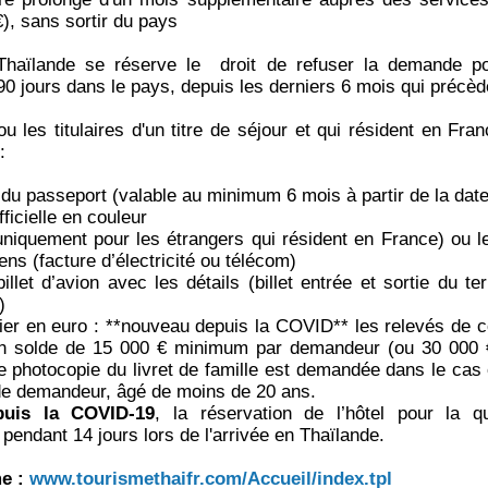
€), sans sortir du pays
haïlande se réserve le droit de refuser la demande po
90 jours dans le pays, depuis les derniers 6 mois qui précèd
u les titulaires d'un titre de séjour et qui résident en Fran
:
 du passeport (valable au minimum 6 mois à partir de la date
fficielle en couleur
(uniquement pour les étrangers qui résident en France) ou le 
ns (facture d’électricité ou télécom)
llet d’avion avec les détails (billet entrée et sortie du ter
)
ancier en euro : **nouveau depuis la COVID** les relevés de
un solde de 15 000 € minimum par demandeur (ou 30 000
 photocopie du livret de famille est demandée dans le cas
de demandeur, âgé de moins de 20 ans.
uis la COVID-19
, la réservation de l’hôtel pour la q
pendant 14 jours lors de l'arrivée en Thaïlande.
me :
www.tourismethaifr.com/Accueil/index.tpl