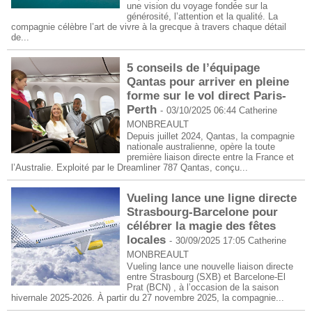
une vision du voyage fondée sur la
générosité, l’attention et la qualité. La
compagnie célèbre l’art de vivre à la grecque à travers chaque détail
de...
5 conseils de l’équipage
Qantas pour arriver en pleine
forme sur le vol direct Paris-
Perth
-
03/10/2025 06:44
Catherine
MONBREAULT
Depuis juillet 2024, Qantas, la compagnie
nationale australienne, opère la toute
première liaison directe entre la France et
l’Australie. Exploité par le Dreamliner 787 Qantas, conçu...
Vueling lance une ligne directe
Strasbourg-Barcelone pour
célébrer la magie des fêtes
locales
-
30/09/2025 17:05
Catherine
MONBREAULT
Vueling lance une nouvelle liaison directe
entre Strasbourg (SXB) et Barcelone-El
Prat (BCN) , à l’occasion de la saison
hivernale 2025-2026. À partir du 27 novembre 2025, la compagnie...