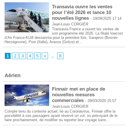
Transavia ouvre les ventes
pour l’été 2026 et lance 10
nouvelles lignes
-
19/09/2025 17:14
Jean-Louis CORGIER
Transavia France a ouvert les ventes de
son programme été 2026. La filiale lowcost
d’Air France-KLM desservira pour la première fois, Sarajevo (Bosnie-
Herzégovine), Pise (Italie), Araxos (Grèce) et...
1
2
3
4
5
»
...
8
Aérien
Finnair met en place de
nouvelles mesures
commerciales
-
09/03/2020 15:57
Jean-Louis CORGIER
Compte tenu du contexte actuel, lié au Coronavirus, Finnair offre la
possibilité à ses passagers ayant réservé un vol, ou prévoyant de le
faire prochainement, de modifier ou reporter leur voyage sans...