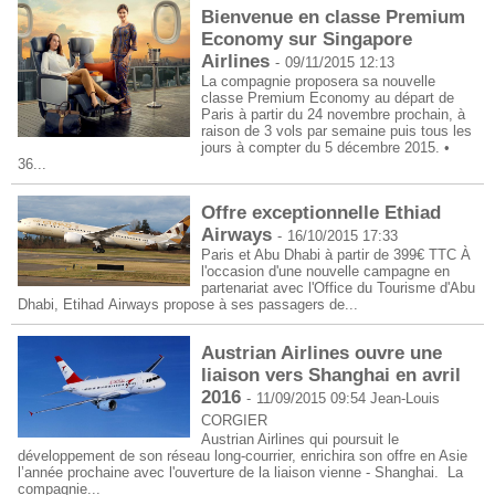
Bienvenue en classe Premium
Economy sur Singapore
Airlines
-
09/11/2015 12:13
La compagnie proposera sa nouvelle
classe Premium Economy au départ de
Paris à partir du 24 novembre prochain, à
raison de 3 vols par semaine puis tous les
jours à compter du 5 décembre 2015. •
36...
Offre exceptionnelle Ethiad
Airways
-
16/10/2015 17:33
Paris et Abu Dhabi à partir de 399€ TTC À
l'occasion d'une nouvelle campagne en
partenariat avec l'Office du Tourisme d'Abu
Dhabi, Etihad Airways propose à ses passagers de...
Austrian Airlines ouvre une
liaison vers Shanghai en avril
2016
-
11/09/2015 09:54
Jean-Louis
CORGIER
Austrian Airlines qui poursuit le
développement de son réseau long-courrier, enrichira son offre en Asie
l’année prochaine avec l'ouverture de la liaison vienne - Shanghai. La
compagnie...