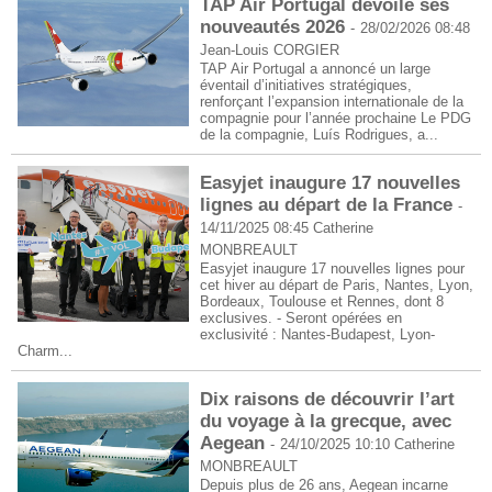
TAP Air Portugal dévoile ses
nouveautés 2026
-
28/02/2026 08:48
Jean-Louis CORGIER
TAP Air Portugal a annoncé un large
éventail d’initiatives stratégiques,
renforçant l’expansion internationale de la
compagnie pour l’année prochaine Le PDG
de la compagnie, Luís Rodrigues, a...
Easyjet inaugure 17 nouvelles
lignes au départ de la France
-
14/11/2025 08:45
Catherine
MONBREAULT
Easyjet inaugure 17 nouvelles lignes pour
cet hiver au départ de Paris, Nantes, Lyon,
Bordeaux, Toulouse et Rennes, dont 8
exclusives. - Seront opérées en
exclusivité : Nantes-Budapest, Lyon-
Charm...
Dix raisons de découvrir l’art
du voyage à la grecque, avec
Aegean
-
24/10/2025 10:10
Catherine
MONBREAULT
Depuis plus de 26 ans, Aegean incarne