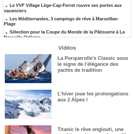
Le VVF Village Lège-Cap-Ferret rouvre ses portes aux
vacanciers
Les Méditerranées, 3 campings de rêve à Marseillan-
Plage
Sélection pour la Coupe du Monde de la Pâtisserie à La
Nouvelle-Orléans
De nouveaux cocktails, stars de l’été
Vidéos
Les cocktails, stars de l’été
La première sélection des grappes du Guide Michelin
La Porquerolle’s Classic sous
le signe de l'élégance des
yachts de tradition
L'hiver joue les prolongations
aux 2 Alpes !
Titanic le rêve englouti, une