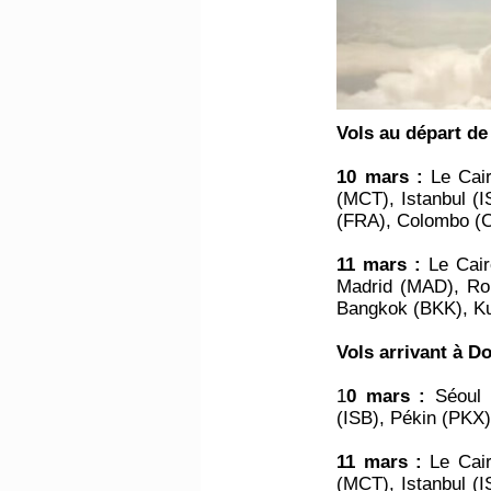
Vols au départ d
10 mars :
Le Cair
(MCT), Istanbul (
(FRA), Colombo (
11 mars :
Le Cair
Madrid (MAD), Ro
Bangkok (BKK), K
Vols arrivant à D
1
0 mars :
Séoul 
(ISB), Pékin (PKX
11 mars :
Le Cair
(MCT), Istanbul (