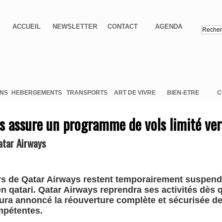
ACCUEIL
NEWSLETTER
CONTACT
AGENDA
ONS
HEBERGEMENTS
TRANSPORTS
ART DE VIVRE
BIEN-ETRE
C
s assure un programme de vols limité ver
tar Airways
ers de Qatar Airways restent temporairement suspend
en qatari. Qatar Airways reprendra ses activités dès qu
aura annoncé la réouverture complète et sécurisée de 
mpétentes.