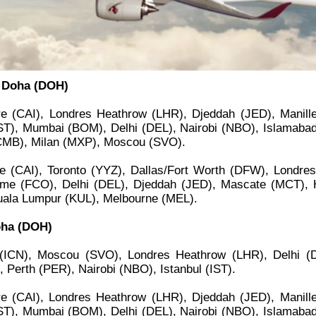
e Doha (DOH)
e (CAI), Londres Heathrow (LHR), Djeddah (JED), Manill
IST), Mumbai (BOM), Delhi (DEL), Nairobi (NBO), Islamabad
CMB), Milan (MXP), Moscou (SVO).
e (CAI), Toronto (YYZ), Dallas/Fort Worth (DFW), Londre
me (FCO), Delhi (DEL), Djeddah (JED), Mascate (MCT), 
uala Lumpur (KUL), Melbourne (MEL).
oha (DOH)
(ICN), Moscou (SVO), Londres Heathrow (LHR), Delhi (
), Perth (PER), Nairobi (NBO), Istanbul (IST).
e (CAI), Londres Heathrow (LHR), Djeddah (JED), Manill
IST), Mumbai (BOM), Delhi (DEL), Nairobi (NBO), Islamabad