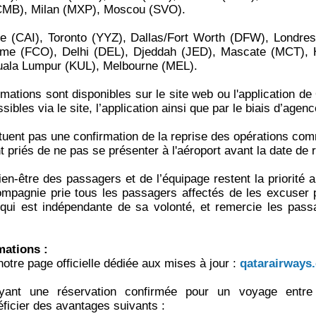
CMB), Milan (MXP), Moscou (SVO).
e (CAI), Toronto (YYZ), Dallas/Fort Worth (DFW), Londre
me (FCO), Delhi (DEL), Djeddah (JED), Mascate (MCT), 
uala Lumpur (KUL), Melbourne (MEL).
rmations sont disponibles sur le site web ou l'application d
ibles via le site, l’application ainsi que par le biais d’age
tuent pas une confirmation de la reprise des opérations com
 priés de ne pas se présenter à l'aéroport avant la date de 
bien-être des passagers et de l’équipage restent la priorité
compagnie prie tous les passagers affectés de les excuser 
, qui est indépendante de sa volonté, et remercie les pass
mations :
notre page officielle dédiée aux mises à jour :
qatarairways.
yant une réservation confirmée pour un voyage entre
ficier des avantages suivants :