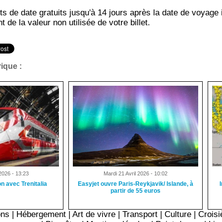
 de date gratuits jusqu'à 14 jours après la date de voyage in
de la valeur non utilisée de votre billet.
ique :
 2026 - 13:23
Mardi 21 Avril 2026 - 10:02
n avec Trenitalia
Easyjet ouvre Paris-Reykjavik/ Islande, à
partir de 55 euros
ons
|
Hébergement
|
Art de vivre
|
Transport
|
Culture
|
Croisi