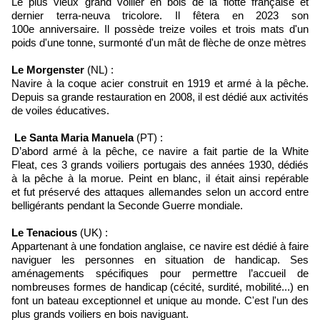
Le plus vieux grand voilier en bois de la flotte française et
dernier terra-neuva tricolore. Il fêtera en 2023 son
100e anniversaire. Il possède treize voiles et trois mats d'un
poids d'une tonne, surmonté d'un mât de flèche de onze mètres
Le Morgenster
(NL) :
Navire à la coque acier construit en 1919 et armé à la pêche.
Depuis sa grande restauration en 2008, il est dédié aux activités
de voiles éducatives.
Le Santa Maria Manuela
(PT) :
D’abord armé à la pêche, ce navire a fait partie de la White
Fleat, ces 3 grands voiliers portugais des années 1930, dédiés
à la pêche à la morue. Peint en blanc, il était ainsi repérable
et fut préservé des attaques allemandes selon un accord entre
belligérants pendant la Seconde Guerre mondiale.
Le Tenacious
(UK) :
Appartenant à une fondation anglaise, ce navire est dédié à faire
naviguer les personnes en situation de handicap. Ses
aménagements spécifiques pour permettre l’accueil de
nombreuses formes de handicap (cécité, surdité, mobilité...) en
font un bateau exceptionnel et unique au monde. C'est l'un des
plus grands voiliers en bois naviguant.