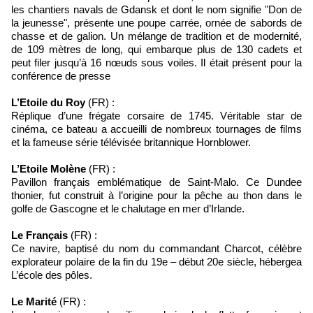
les chantiers navals de Gdansk et dont le nom signifie "Don de
la jeunesse", présente une poupe carrée, ornée de sabords de
chasse et de galion. Un mélange de tradition et de modernité,
de 109 mètres de long, qui embarque plus de 130 cadets et
peut filer jusqu’à 16 nœuds sous voiles. Il était présent pour la
conférence de presse
L’Etoile du Roy
(FR) :
Réplique d’une frégate corsaire de 1745. Véritable star de
cinéma, ce bateau a accueilli de nombreux tournages de films
et la fameuse série télévisée britannique Hornblower.
L’Etoile Molène
(FR) :
Pavillon français emblématique de Saint-Malo. Ce Dundee
thonier, fut construit à l’origine pour la pêche au thon dans le
golfe de Gascogne et le chalutage en mer d’Irlande.
Le Français
(FR) :
Ce navire, baptisé du nom du commandant Charcot, célèbre
explorateur polaire de la fin du 19e – début 20e siècle, hébergea
L’école des pôles.
Le Marité
(FR) :