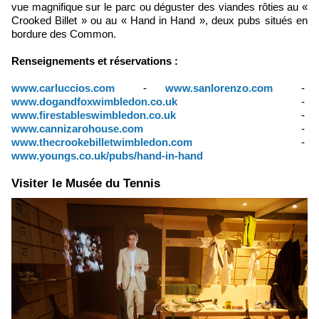
vue magnifique sur le parc ou déguster des viandes rôties au «
Crooked Billet » ou au « Hand in Hand », deux pubs situés en
bordure des Common.
Renseignements et réservations :
www.carluccios.com
-
www.sanlorenzo.com
-
www.dogandfoxwimbledon.co.uk
-
www.firestableswimbledon.co.uk
-
www.cannizarohouse.com
-
www.thecrookebilletwimbledon.com
-
www.youngs.co.uk/pubs/hand-in-hand
Visiter le Musée du Tennis