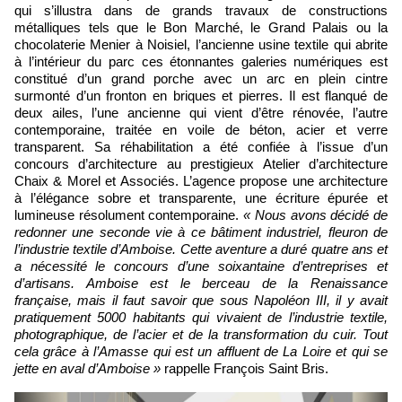
qui s’illustra dans de grands travaux de constructions
métalliques tels que le Bon Marché, le Grand Palais ou la
chocolaterie Menier à Noisiel, l’ancienne usine textile qui abrite
à l’intérieur du parc ces étonnantes galeries numériques est
constitué d’un grand porche avec un arc en plein cintre
surmonté d’un fronton en briques et pierres. Il est flanqué de
deux ailes, l’une ancienne qui vient d’être rénovée, l’autre
contemporaine, traitée en voile de béton, acier et verre
transparent. Sa réhabilitation a été confiée à l’issue d’un
concours d’architecture au prestigieux Atelier d’architecture
Chaix & Morel et Associés. L’agence propose une architecture
à l’élégance sobre et transparente, une écriture épurée et
lumineuse résolument contemporaine.
« Nous avons décidé de
redonner une seconde vie à ce bâtiment industriel, fleuron de
l’industrie textile d’Amboise. Cette aventure a duré quatre ans et
a nécessité le concours d’une soixantaine d’entreprises et
d’artisans. Amboise est le berceau de la Renaissance
française, mais il faut savoir que sous Napoléon III, il y avait
pratiquement 5000 habitants qui vivaient de l’industrie textile,
photographique, de l’acier et de la transformation du cuir. Tout
cela grâce à l’Amasse qui est un affluent de La Loire et qui se
jette en aval d’Amboise »
rappelle François Saint Bris.