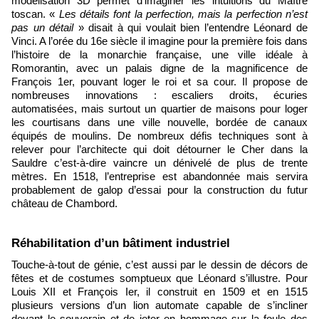
modélisation 3D permet d’imaginer les intuitions du Maître
toscan. «
Les détails font la perfection, mais la perfection n’est
pas un détail
» disait à qui voulait bien l’entendre Léonard de
Vinci. A l’orée du 16e siècle il imagine pour la première fois dans
l’histoire de la monarchie française, une ville idéale à
Romorantin, avec un palais digne de la magnificence de
François 1er, pouvant loger le roi et sa cour. Il propose de
nombreuses innovations : escaliers droits, écuries
automatisées, mais surtout un quartier de maisons pour loger
les courtisans dans une ville nouvelle, bordée de canaux
équipés de moulins. De nombreux défis techniques sont à
relever pour l’architecte qui doit détourner le Cher dans la
Sauldre c’est-à-dire vaincre un dénivelé de plus de trente
mètres. En 1518, l’entreprise est abandonnée mais servira
probablement de galop d’essai pour la construction du futur
château de Chambord.
Réhabilitation d’un bâtiment industriel
Touche-à-tout de génie, c’est aussi par le dessin de décors de
fêtes et de costumes somptueux que Léonard s’illustre. Pour
Louis XII et François Ier, il construit en 1509 et en 1515
plusieurs versions d’un lion automate capable de s’incliner
devant le souverain et de jeter en hommage sur la foule des