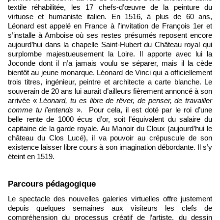
textile réhabilitée, les 17 chefs-d’œuvre de la peinture du
virtuose et humaniste italien. En 1516, à plus de 60 ans,
Léonard est appelé en France à l’invitation de François 1er et
s’installe à Amboise où ses restes présumés reposent encore
aujourd’hui dans la chapelle Saint-Hubert du Château royal qui
surplombe majestueusement la Loire. Il apporte avec lui la
Joconde dont il n’a jamais voulu se séparer, mais il la cède
bientôt au jeune monarque. Léonard de Vinci qui a officiellement
trois titres, ingénieur, peintre et architecte a carte blanche. Le
souverain de 20 ans lui aurait d’ailleurs fièrement annoncé à son
arrivée «
Léonard, tu es libre de rêver, de penser, de travailler
comme tu l’entends
». Pour cela, il est doté par le roi d’une
belle rente de 1000 écus d’or, soit l’équivalent du salaire du
capitaine de la garde royale. Au Manoir du Cloux (aujourd’hui le
château du Clos Lucé), il va pouvoir au crépuscule de son
existence laisser libre cours à son imagination débordante. Il s’y
éteint en 1519.
Parcours pédagogique
Le spectacle des nouvelles galeries virtuelles offre justement
depuis quelques semaines aux visiteurs les clefs de
compréhension du processus créatif de l’artiste, du dessin