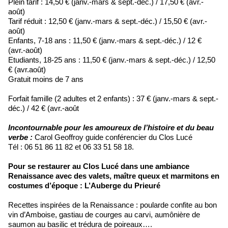
Plein tarif : 14,50 € (janv.-mars & sept.-déc.) / 17,50 € (avr.-
août)
Tarif réduit : 12,50 € (janv.-mars & sept.-déc.) / 15,50 € (avr.-
août)
Enfants, 7-18 ans : 11,50 € (janv.-mars & sept.-déc.) / 12 €
(avr.-août)
Etudiants, 18-25 ans : 11,50 € (janv.-mars & sept.-déc.) / 12,50
€ (avr.août)
Gratuit moins de 7 ans
Forfait famille (2 adultes et 2 enfants) : 37 € (janv.-mars & sept.-
déc.) / 42 € (avr.-août
Incontournable pour les amoureux de l’histoire et du beau
verbe :
Carol Geoffroy guide conférencier du Clos Lucé
Tél : 06 51 86 11 82 et 06 33 51 58 18.
Pour se restaurer au Clos Lucé dans une ambiance
Renaissance avec des valets, maître queux et marmitons en
costumes d’époque : L’Auberge du Prieuré
Recettes inspirées de la Renaissance : poularde confite au bon
vin d’Amboise, gastiau de courges au carvi, aumônière de
saumon au basilic et trédura de poireaux….