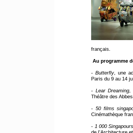
français.
Au programme de 
-
Butterfly
, une a
Paris du 9 au 14 ju
-
Lear Dreaming
,
Théâtre des Abbess
-
50 films singap
Cinémathèque franç
-
1 000 Singapours 
de l’Architecture 