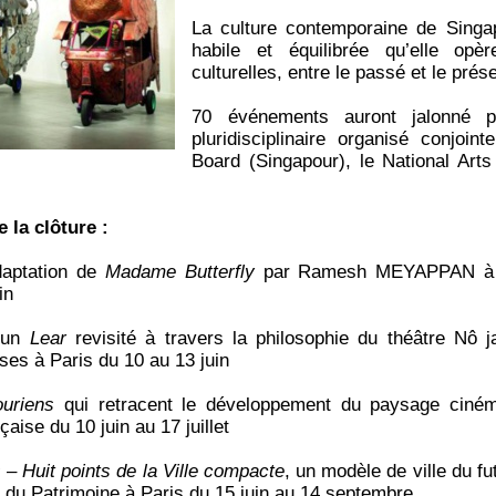
La culture contemporaine de Singap
habile et équilibrée qu’elle opèr
culturelles, entre le passé et le prés
70 événements auront jalonné p
pluridisciplinaire organisé conjoin
Board (Singapour), le National Arts 
la clôture :
daptation de
Madame Butterfly
par Ramesh MEYAPPAN à l’I
in
 un
Lear
revisité à travers la philosophie du théâtre N
es à Paris du 10 au 13 juin
ouriens
qui retracent le développement du paysage ciném
aise du 10 juin au 17 juillet
– Huit points de la Ville compacte
, un modèle de ville du fu
et du Patrimoine à Paris du 15 juin au 14 septembre