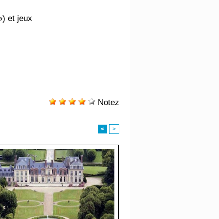
») et jeux
Notez
<
>