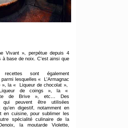
ine Vivant », perpétue depuis 4
fs à base de noix. C’est ainsi que
s recettes sont également
 parmi lesquelles « L’Armagnac
e », la « Liqueur de chocolat »,
queur de coings », la «
lette de Brive », etc… Des
 qui peuvent être utilisées
t qu’en digestif, notamment en
 et en cuisine, pour sublimer les
tre spécialité culinaire de la
enoix, la moutarde Violette,