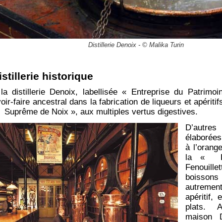
Distillerie Denoix - © Malika Turin
istillerie historique
a distillerie Denoix, labellisée « Entreprise du Patrimo
ir-faire ancestral dans la fabrication de liqueurs et apériti
 « Suprême de Noix », aux multiples vertus digestives.
D’autre
élaborées
à l’orang
la « Li
Fenouil
boissons
autremen
apéritif,
plats. Au
maison D