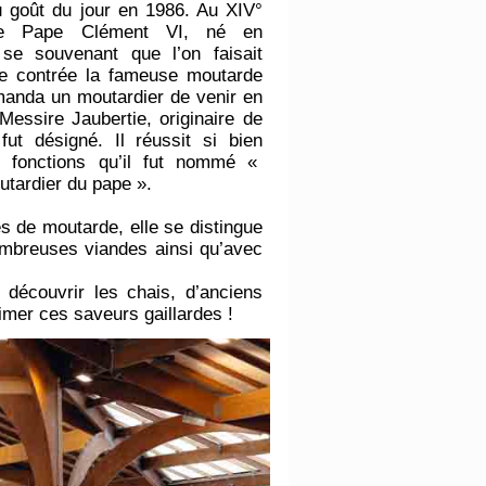
 goût du jour en 1986. Au XIV°
 le Pape Clément VI, né en
 se souvenant que l’on faisait
te contrée la fameuse moutarde
 manda un moutardier de venir en
Messire Jaubertie, originaire de
fut désigné. Il réussit si bien
 fonctions qu’il fut nommé «
tardier du pape ».
es de moutarde, elle se distingue
nombreuses viandes ainsi qu’avec
 découvrir les chais, d’anciens
aimer ces saveurs gaillardes !