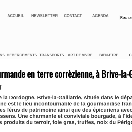
ACCUEIL
NEWSLETTER
CONTACT
AGENDA
ONS
HEBERGEMENTS
TRANSPORTS
ART DE VIVRE
BIEN-ETRE
C
rmande en terre corrèzienne, à Brive-la-G
T
e la Dordogne, Brive-la-Gaillarde, située dans le dé
ne est le lieu incontournable de la gourmandise fran
 des férus de patrimoine ainsi que des épicuriens a
sens. Une charmante et conviviale bourgade, à l’ide
produits du terroir, foie gras, truffes, noix du Périgo