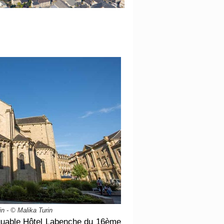
in - © Malika Turin
rquable Hôtel Labenche du 16ème