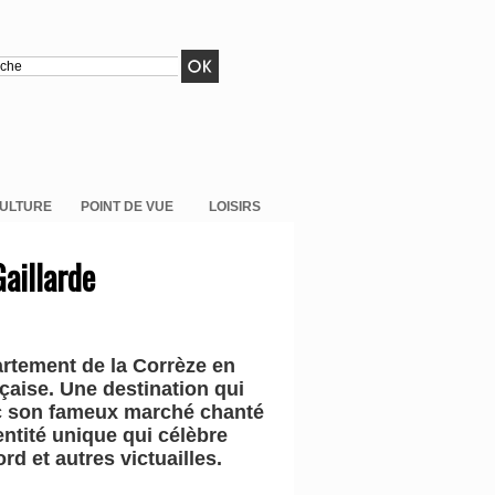
ULTURE
POINT DE VUE
LOISIRS
aillarde
partement de la Corrèze en
çaise. Une destination qui
vec son fameux marché chanté
ntité unique qui célèbre
rd et autres victuailles.