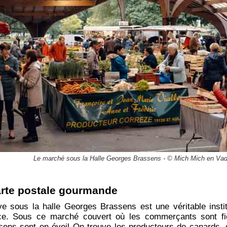
Le marché sous la Halle Georges Brassens - © Mich Mich en Vadr
arte postale gourmande
e sous la halle Georges Brassens est une véritable instit
e. Sous ce marché couvert où les commerçants sont fier
q sens sont en éveil On trouve les producteurs de canards,