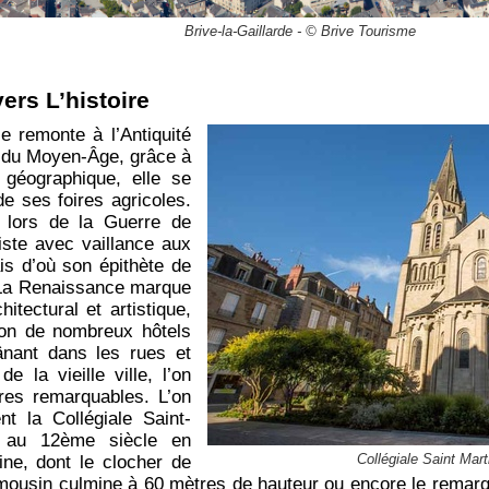
Brive-la-Gaillarde - © Brive Tourisme
ers L’histoire
lle remonte à l’Antiquité
 du Moyen-Âge, grâce à
géographique, elle se
e ses foires agricoles.
 lors de la Guerre de
iste avec vaillance aux
is d’où son épithète de
 La Renaissance marque
itectural et artistique,
ion de nombreux hôtels
lânant dans les rues et
e la vieille ville, l’on
res remarquables. L’on
t la Collégiale Saint-
e au 12ème siècle en
Collégiale Saint Mart
ine, dont le clocher de
imousin culmine à 60 mètres de hauteur ou encore le rema