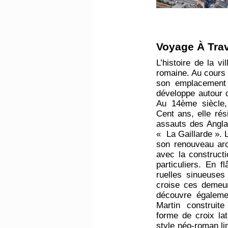
​Voyage À Trav
L’histoire de la vi
romaine. Au cours
son emplacement 
développe autour d
Au 14ème siècle,
Cent ans, elle rés
assauts des Angla
« La Gaillarde ».
son renouveau arch
avec la construct
particuliers. En f
ruelles sinueuses d
croise ces demeu
découvre égalemen
Martin construit
forme de croix lat
style néo-roman l