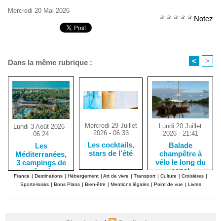
Mercredi 20 Mai 2026
Notez
<
>
Dans la même rubrique :
Mercredi 29 Juillet
Lundi 20 Juillet
Lundi 3 Août 2026 -
2026 - 06:33
2026 - 21:41
06:24
Les cocktails,
Balade
Les
stars de l’été
champêtre à
Méditerranées,
vélo le long du
3 campings de
canal
rêve à
France
|
Destinations
|
Hébergement
|
Art de vivre
|
Transport
|
Culture
|
Croisières
|
d’Orléans, dans
Marseillan-
Sports-loisirs
|
Bons Plans
|
Bien-être
|
Mentions légales
|
Point de vue
|
Livres
le Loiret
Plage