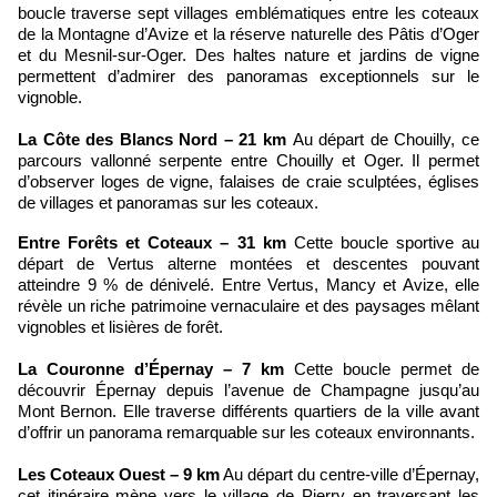
boucle traverse sept villages emblématiques entre les coteaux
de la Montagne d’Avize et la réserve naturelle des Pâtis d’Oger
et du Mesnil-sur-Oger. Des haltes nature et jardins de vigne
permettent d’admirer des panoramas exceptionnels sur le
vignoble.
La Côte des Blancs Nord – 21 km
Au départ de Chouilly, ce
parcours vallonné serpente entre Chouilly et Oger. Il permet
d’observer loges de vigne, falaises de craie sculptées, églises
de villages et panoramas sur les coteaux.
Entre Forêts et Coteaux – 31 km
Cette boucle sportive au
départ de Vertus alterne montées et descentes pouvant
atteindre 9 % de dénivelé. Entre Vertus, Mancy et Avize, elle
révèle un riche patrimoine vernaculaire et des paysages mêlant
vignobles et lisières de forêt.
La Couronne d’Épernay – 7 km
Cette boucle permet de
découvrir Épernay depuis l’avenue de Champagne jusqu’au
Mont Bernon. Elle traverse différents quartiers de la ville avant
d’offrir un panorama remarquable sur les coteaux environnants.
Les Coteaux Ouest – 9 km
Au départ du centre-ville d’Épernay,
cet itinéraire mène vers le village de Pierry en traversant les