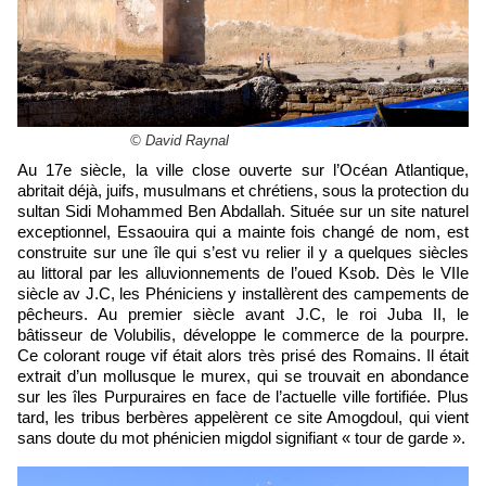
© David Raynal
Au 17e siècle, la ville close ouverte sur l’Océan Atlantique,
abritait déjà, juifs, musulmans et chrétiens, sous la protection du
sultan Sidi Mohammed Ben Abdallah. Située sur un site naturel
exceptionnel, Essaouira qui a mainte fois changé de nom, est
construite sur une île qui s’est vu relier il y a quelques siècles
au littoral par les alluvionnements de l’oued Ksob. Dès le VIIe
siècle av J.C, les Phéniciens y installèrent des campements de
pêcheurs. Au premier siècle avant J.C, le roi Juba II, le
bâtisseur de Volubilis, développe le commerce de la pourpre.
Ce colorant rouge vif était alors très prisé des Romains. Il était
extrait d’un mollusque le murex, qui se trouvait en abondance
sur les îles Purpuraires en face de l’actuelle ville fortifiée. Plus
tard, les tribus berbères appelèrent ce site Amogdoul, qui vient
sans doute du mot phénicien migdol signifiant « tour de garde ».