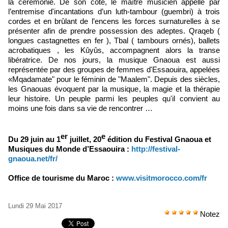
la cérémonie. De son côté, le maître musicien appelle par
l’entremise d'incantations d’un luth-tambour (guembri) à trois
cordes et en brûlant de l’encens les forces surnaturelles à se
présenter afin de prendre possession des adeptes. Qraqeb (
longues castagnettes en fer ), Tbal ( tambours ornés), ballets
acrobatiques , les Kûyûs, accompagnent alors la transe
libératrice. De nos jours, la musique Gnaoua est aussi
représentée par des groupes de femmes d'Essaouira, appelées
«Mqadamate" pour le féminin de "Maalem". Depuis des siècles,
les Gnaouas évoquent par la musique, la mag
ie et la thérapie
leur histoire. Un peuple parmi les peuples qu'il convient au
moins une fois dans sa vie de rencontrer …
er
e
Du 29 juin au 1
juillet, 20
édition du Festival
Gnaoua et
Musiques du Monde d’Essaouira :
http://festival-
gnaoua.net/fr/
Office de tourisme du Maroc :
www.visitmorocco.com/fr
Lundi 29 Mai 2017
Notez