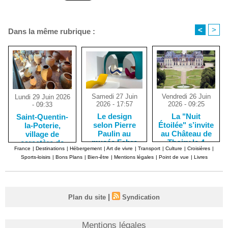
<
>
Dans la même rubrique :
Samedi 27 Juin
Vendredi 26 Juin
Lundi 29 Juin 2026
2026 - 17:57
2026 - 09:25
- 09:33
Le design
La "Nuit
Saint-Quentin-
selon Pierre
Étoilée" s’invite
la-Poterie,
Paulin au
au Château de
village de
musée Fabre
Thoiry le 4
caractère de
France
|
Destinations
|
Hébergement
|
Art de vivre
|
Transport
|
Culture
|
Croisières
|
de Montpellier
juillet
potiers
Sports-loisirs
|
Bons Plans
|
Bien-être
|
Mentions légales
|
Point de vue
|
Livres
céramistes
|
Plan du site
Syndication
Mentions légales