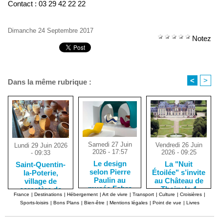
Contact : 03 29 42 22 22
Dimanche 24 Septembre 2017
Notez
<
>
Dans la même rubrique :
Samedi 27 Juin
Vendredi 26 Juin
Lundi 29 Juin 2026
2026 - 17:57
2026 - 09:25
- 09:33
Le design
La "Nuit
Saint-Quentin-
selon Pierre
Étoilée" s’invite
la-Poterie,
Paulin au
au Château de
village de
musée Fabre
Thoiry le 4
caractère de
France
|
Destinations
|
Hébergement
|
Art de vivre
|
Transport
|
Culture
|
Croisières
|
de Montpellier
juillet
potiers
Sports-loisirs
|
Bons Plans
|
Bien-être
|
Mentions légales
|
Point de vue
|
Livres
céramistes