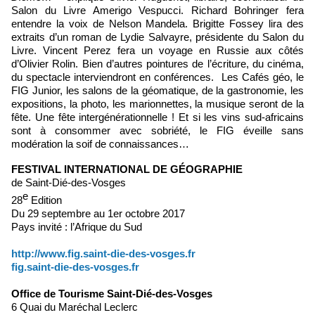
Salon du Livre Amerigo Vespucci. Richard Bohringer fera
entendre la voix de Nelson Mandela. Brigitte Fossey lira des
extraits d’un roman de Lydie Salvayre, présidente du Salon du
Livre. Vincent Perez fera un voyage en Russie aux côtés
d’Olivier Rolin. Bien d’autres pointures de l’écriture, du cinéma,
du spectacle interviendront en conférences. Les Cafés géo, le
FIG Junior, les salons de la géomatique, de la gastronomie, les
expositions, la photo, les marionnettes, la musique seront de la
fête. Une fête intergénérationnelle ! Et si les vins sud-africains
sont à consommer avec sobriété, le FIG éveille sans
modération la soif de connaissances…
FESTIVAL INTERNATIONAL DE GÉOGRAPHIE
de Saint-Dié-des-Vosges
e
28
Edition
Du 29 septembre au 1er octobre 2017
Pays invité : l’Afrique du Sud
http://www.fig.saint-die-des-vosges.fr
fig.saint-die-des-vosges.fr
Office de Tourisme Saint-Dié-des-Vosges
6 Quai du Maréchal Leclerc