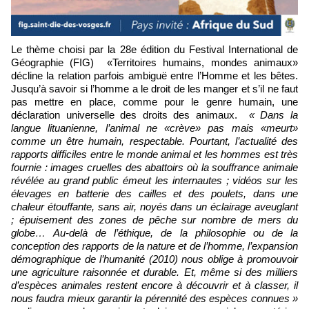
Le thème choisi par la 28e édition du Festival International de
Géographie (FIG) «Territoires humains, mondes animaux»
décline la relation parfois ambiguë entre l’Homme et les bêtes.
Jusqu’à savoir si l’homme a le droit de les manger et s’il ne faut
pas mettre en place, comme pour le genre humain, une
déclaration universelle des droits des animaux.
« Dans la
langue lituanienne, l’animal ne «crève» pas mais «meurt»
comme un être humain, respectable. Pourtant, l’actualité des
rapports difficiles entre le monde animal et les hommes est très
fournie : images cruelles des abattoirs où la souffrance animale
révélée au grand public émeut les internautes ; vidéos sur les
élevages en batterie des cailles et des poulets, dans une
chaleur étouffante, sans air, noyés dans un éclairage aveuglant
; épuisement des zones de pêche sur nombre de mers du
globe… Au-delà de l’éthique, de la philosophie ou de la
conception des rapports de la nature et de l’homme, l’expansion
démographique de l’humanité (2010) nous oblige à promouvoir
une agriculture raisonnée et durable. Et, même si des milliers
d’espèces animales restent encore à découvrir et à classer, il
nous faudra mieux garantir la pérennité des espèces connues »