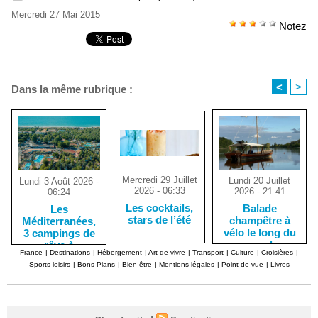
Mercredi 27 Mai 2015
Notez
<
>
Dans la même rubrique :
Mercredi 29 Juillet
Lundi 20 Juillet
Lundi 3 Août 2026 -
2026 - 06:33
2026 - 21:41
06:24
Les cocktails,
Balade
Les
stars de l’été
champêtre à
Méditerranées,
vélo le long du
3 campings de
canal
rêve à
France
|
Destinations
|
Hébergement
|
Art de vivre
|
Transport
|
Culture
|
Croisières
|
d’Orléans, dans
Marseillan-
Sports-loisirs
|
Bons Plans
|
Bien-être
|
Mentions légales
|
Point de vue
|
Livres
le Loiret
Plage