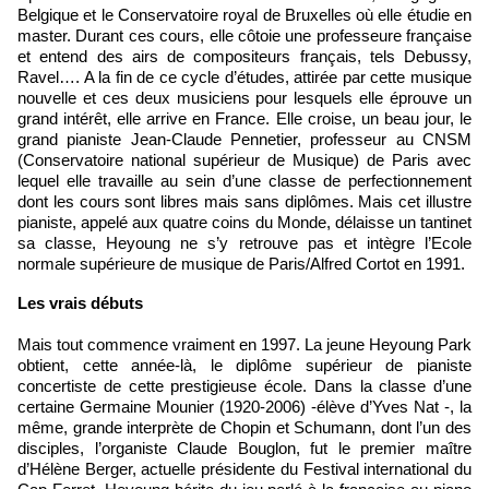
Belgique et le Conservatoire royal de Bruxelles où elle étudie en
master. Durant ces cours, elle côtoie une professeure française
et entend des airs de compositeurs français, tels Debussy,
Ravel…. A la fin de ce cycle d’études, attirée par cette musique
nouvelle et ces deux musiciens pour lesquels elle éprouve un
grand intérêt, elle arrive en France. Elle croise, un beau jour, le
grand pianiste Jean-Claude Pennetier, professeur au CNSM
(Conservatoire national supérieur de Musique) de Paris avec
lequel elle travaille au sein d’une classe de perfectionnement
dont les cours sont libres mais sans diplômes. Mais cet illustre
pianiste, appelé aux quatre coins du Monde, délaisse un tantinet
sa classe, Heyoung ne s’y retrouve pas et intègre l’Ecole
normale supérieure de musique de Paris/Alfred Cortot en 1991.
​Les vrais débuts
Mais tout commence vraiment en 1997. La jeune Heyoung Park
obtient, cette année-là, le diplôme supérieur de pianiste
concertiste de cette prestigieuse école. Dans la classe d’une
certaine Germaine Mounier (1920-2006) -élève d’Yves Nat -, la
même, grande interprète de Chopin et Schumann, dont l’un des
disciples, l’organiste Claude Bouglon, fut le premier maître
d’Hélène Berger, actuelle présidente du Festival international du