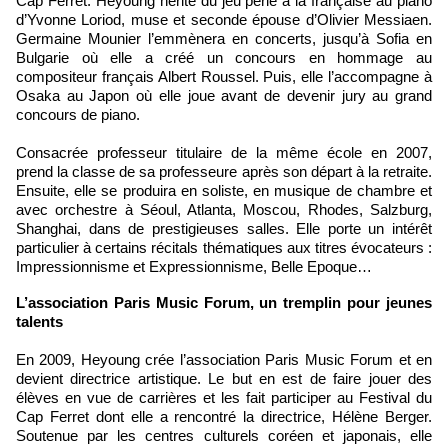
Cap Ferret. Heyoung hérite du jeu perlé à la française au piano
d’Yvonne Loriod, muse et seconde épouse d’Olivier Messiaen.
Germaine Mounier l’emmènera en concerts, jusqu’à Sofia en
Bulgarie où elle a créé un concours en hommage au
compositeur français Albert Roussel. Puis, elle l’accompagne à
Osaka au Japon où elle joue avant de devenir jury au grand
concours de piano.
Consacrée professeur titulaire de la même école en 2007,
prend la classe de sa professeure après son départ à la retraite.
Ensuite, elle se produira en soliste, en musique de chambre et
avec orchestre à Séoul, Atlanta, Moscou, Rhodes, Salzburg,
Shanghai, dans de prestigieuses salles. Elle porte un intérêt
particulier à certains récitals thématiques aux titres évocateurs :
Impressionnisme et Expressionnisme, Belle Epoque…
L’association Paris Music Forum, un tremplin pour jeunes
talents
En 2009, Heyoung crée l’association Paris Music Forum et en
devient directrice artistique. Le but en est de faire jouer des
élèves en vue de carrières et les fait participer au Festival du
Cap Ferret dont elle a rencontré la directrice, Hélène Berger.
Soutenue par les centres culturels coréen et japonais, elle