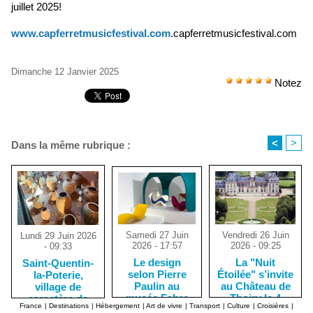
juillet 2025!
www.capferretmusicfestival.com
.capferretmusicfestival.com
Dimanche 12 Janvier 2025
Notez
<
>
Dans la même rubrique :
Samedi 27 Juin
Vendredi 26 Juin
Lundi 29 Juin 2026
2026 - 17:57
2026 - 09:25
- 09:33
Le design
La "Nuit
Saint-Quentin-
selon Pierre
Étoilée" s’invite
la-Poterie,
Paulin au
au Château de
village de
musée Fabre
Thoiry le 4
caractère de
France
|
Destinations
|
Hébergement
|
Art de vivre
|
Transport
|
Culture
|
Croisières
|
de Montpellier
juillet
potiers