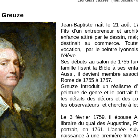
"Les œufs cassés" (Metropolitan 
e Greuze
Jean-Baptiste naît le 21 août 1
Fils d’un entrepreneur et archit
enfance attiré par le dessin, mal
destinait au commerce. Toute
vocation, par le peintre lyonnai
l’élève.
Ses débuts au salon de 1755 fur
famille lisant la Bible à ses en
Aussi, il devient membre associ
Rome de 1755 à 1757.
Greuze introduit un réalisme d’
peinture de genre et le portrait f
les détails des décors et des c
les observateurs et cherche à le
Le 3 février 1759, il épouse An
libraire du quai des Augustins, F
portrait, en 1761. L’année s
naissance à une première fille 