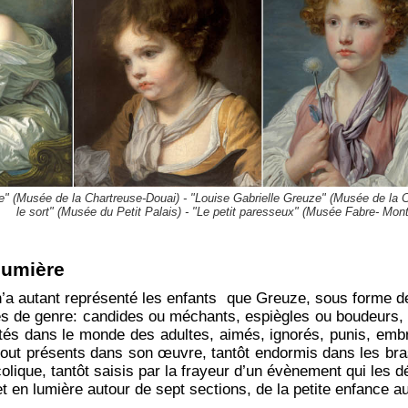
be" (Musée de la Chartreuse-Douai) - "Louise Gabrielle Greuze" (Musée de la C
le sort" (Musée du Petit Palais) - "Le petit paresseux" (Musée Fabre- Mont
 lumière
’a autant représenté les enfants que Greuze, sous forme de 
s de genre: candides ou méchants, espiègles ou boudeurs,
tés dans le monde des adultes, aimés, ignorés, punis, emb
rtout présents dans son œuvre, tantôt endormis dans les bra
olique, tantôt saisis par la frayeur d’un évènement qui les 
t en lumière autour de sept sections, de la petite enfance a