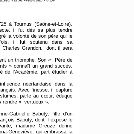
Museum of Art-New-York) - © DR
725 à Tournus (Saône-et-Loire).
ecte, il fut dès sa plus tendre
gré la volonté de son père qui le
fois, il fut soutenu dans sa
s Charles Grandon, dont il sera
ent un triomphe. Son « Père de
fants » connaît un grand succès.
é de l’Académie, part étudier à
influence néerlandaise dans la
rançais. Avec finesse, il capture
ostumes, parle au cœur, éduque
s rendre « vertueux ».
ne-Gabrielle Babuty, fille d’un
rançois Babuty, dont il expose le
uivante, madame Greuze donne
Anna-Geneviève, qui embrassa la