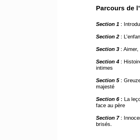
​Parcours de l
Section 1
: Introd
Section 2
: L’enfa
Section 3
: Aimer,
Section 4
: Histoi
intimes
Section 5
: Greuze
majesté
Section 6
:
La leçon
face au père
Section 7
: Innoce
brisés.