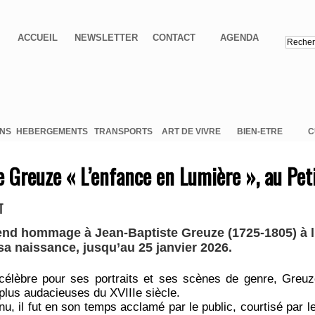
ACCUEIL
NEWSLETTER
CONTACT
AGENDA
ONS
HEBERGEMENTS
TRANSPORTS
ART DE VIVRE
BIEN-ETRE
C
e Greuze « L’enfance en Lumière », au Peti
T
 rend hommage à Jean-Baptiste Greuze (1725-1805) à 
sa naissance, jusqu’au 25 janvier 2026.
 célèbre pour ses portraits et ses scènes de genre, Greuze
 plus audacieuses du XVIIIe siècle.
u, il fut en son temps acclamé par le public, courtisé par le