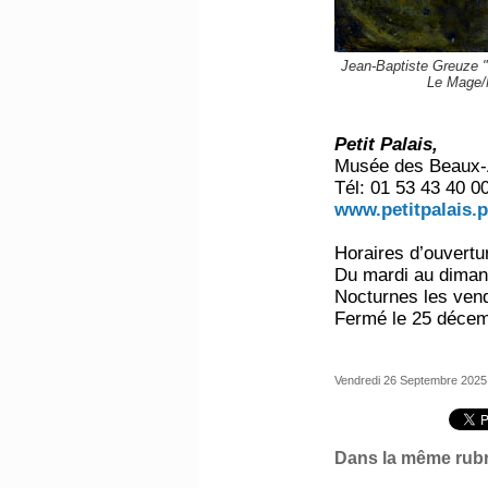
Jean-Baptiste Greuze "Po
Le Mage/
Petit Palais,
Musée des Beaux-Ar
Tél: 01 53 43 40 0
www.petitpalais.pa
Horaires d’ouvertu
Du mardi au diman
Nocturnes les vend
Fermé le 25 décemb
Vendredi 26 Septembre 2025
Dans la même rubr