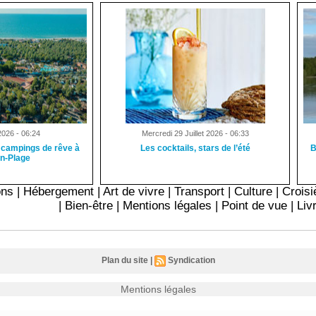
2026 - 06:24
Mercredi 29 Juillet 2026 - 06:33
 campings de rêve à
Les cocktails, stars de l’été
B
an-Plage
ons
|
Hébergement
|
Art de vivre
|
Transport
|
Culture
|
Croisi
|
Bien-être
|
Mentions légales
|
Point de vue
|
Liv
Plan du site
|
Syndication
Mentions légales