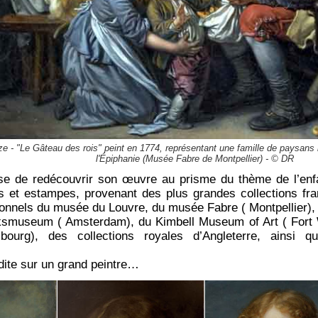
e - "Le Gâteau des rois" peint en 1774, représentant une famille de paysans 
l'Épiphanie (Musée Fabre de Montpellier) - © DR
ose de redécouvrir son œuvre au prisme du thème de l’enfa
s et estampes, provenant des plus grandes collections fra
onnels du musée du Louvre, du musée Fabre ( Montpellier),
ksmuseum ( Amsterdam), du Kimbell Museum of Art ( Fort W
ourg), des collections royales d’Angleterre, ainsi q
dite sur un grand peintre…