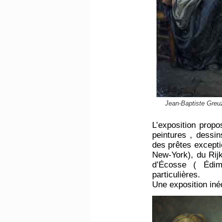
Jean-Baptiste Greuz
L’exposition prop
peintures , dessin
des prêtes excepti
New-York), du Rij
d’Écosse ( Édimb
particulières.
Une exposition iné