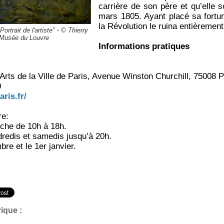
carrière de son père et qu’elle s
mars 1805. Ayant placé sa fortune
la Révolution le ruina entièrement
rtrait de l'artiste" - © Thierry
Musée du Louvre
Informations pratiques
ts de la Ville de Paris, Avenue Winston Churchill, 75008 P
0
ris.fr/
re:
che de 10h à 18h.
redis et samedis jusqu’à 20h.
re et le 1er janvier.
ique :