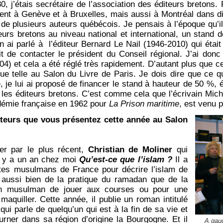
, j’étais secrétaire de l’association des éditeurs bretons. 
ent à Genève et à Bruxelles, mais aussi à Montréal dans dif
de plusieurs auteurs québécois. Je pensais à l’époque qu’il f
teurs bretons au niveau national et international, un stand
n ai parlé à l’éditeur Bernard Le Nail (1946-2010) qui était l
dit de contacter le président du Conseil régional. J’ai d
04) et cela a été réglé très rapidement. D’autant plus que ce
ue telle au Salon du Livre de Paris. Je dois dire que ce qu
 je lui ai proposé de financer le stand à hauteur de 50 %, é
 les éditeurs bretons. C’est comme cela que l’écrivain Mic
démie française en 1962 pour
La Prison maritime
, est venu 
uteurs que vous présentez cette année au Salon
r par le plus récent,
Christian de Moliner
qui
il y a un an chez moi
Qu’est-ce que l’islam ?
Il a
ites musulmans de France pour décrire l’islam de
te aussi bien de la pratique du ramadan que de la
 un musulman de jouer aux courses ou pour une
quiller. Cette année, il publie un roman intitulé
qui parle de quelqu’un qui est à la fin de sa vie et
urner dans sa région d’origine la Bourgogne. Et il
A gauc