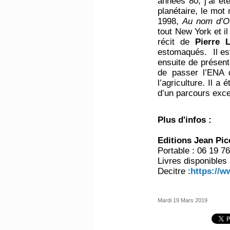
années 80, j’ai ét
planétaire, le mot
1998,
Au nom d’
tout New York et il
récit de
Pierre 
estomaqués. Il es
ensuite de présent
de passer l’ENA q
l’agriculture. Il a
d’un parcours exce
Plus d'infos :
Editions Jean Pic
Portable : 06 19 7
Livres disponibles
Decitre :
https://w
Mardi 19 Mars 2019