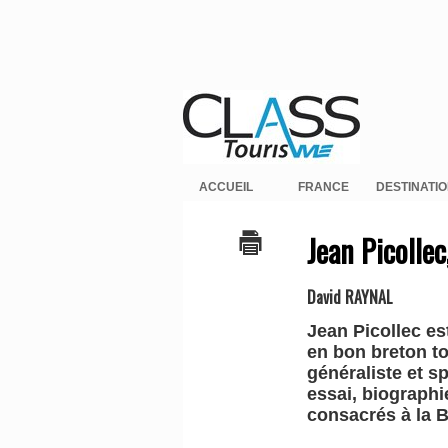
ACCUEIL
FRANCE
DESTINATI
Jean Picollec
David RAYNAL
Jean Picollec es
en bon breton to
généraliste et s
essai, biographi
consacrés à la B