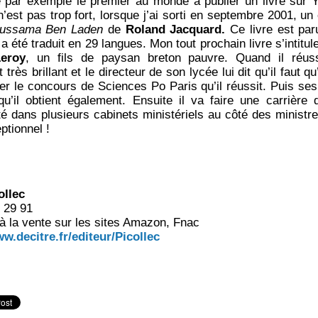
é par exemple le premier au monde à publier un livre sur 
 n’est pas trop fort, lorsque j’ai sorti en septembre 2001, u
Oussama Ben Laden
de
Roland Jacquard.
Ce livre est par
 a été traduit en 29 langues. Mon tout prochain livre s’intitu
Leroy
, un fils de paysan breton pauvre. Quand il réu
t très brillant et le directeur de son lycée lui dit qu’il faut qu
er le concours de Sciences Po Paris qu’il réussit. Puis ses
u’il obtient également. Ensuite il va faire une carrière 
 été dans plusieurs cabinets ministériels au côté des ministre
ptionnel !
ollec
6 29 91
 à la vente sur les sites Amazon, Fnac
ww.decitre.fr/editeur/Picollec