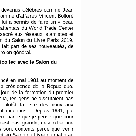
ns devenus célèbres comme Jean
’homme d’affaires Vincent Bolloré
i lui a permis de faire un « beau
 attentats du World Trade Center
acré aux réseaux islamistes et
on du Salon du Livre Paris 2019,
s fait part de ses nouveautés, de
vre en général.
Picollec avec le Salon du
mencé en mai 1981 au moment de
 la présidence de la République.
e jour de la formation du premier
là, les gens ne discutaient pas
 plutôt la liste des nouveaux
ent inconnus. Depuis 1981, j’ai
vre parce que je pense que pour
est pas grande, cela offre une
rs sont contents parce que venir
nt au Salon du Livre du matin au