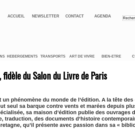
ACCUEIL
NEWSLETTER
CONTACT
AGENDA
ONS
HEBERGEMENTS
TRANSPORTS
ART DE VIVRE
BIEN-ETRE
C
, fidèle du Salon du Livre de Paris
t un phénomène du monde de l’édition. A la tête des
ut seul sa barque contre vents et marées depuis plus
pécialisée, sa maison d’édition publie des ouvrages 
e, traduction, des documents d’histoire contemporai
retagne, qu’il présente avec passion dans sa « bibli