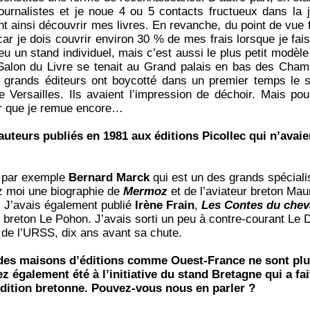
journalistes et je noue 4 ou 5 contacts fructueux dans la
ent ainsi découvrir mes livres. En revanche, du point de vue 
car je dois couvrir environ 30 % de mes frais lorsque je fais
 eu un stand individuel, mais c’est aussi le plus petit modèl
 Salon du Livre se tenait au Grand palais en bas des Champ
grands éditeurs ont boycotté dans un premier temps le sal
e Versailles. Ils avaient l’impression de déchoir. Mais p
er que je remue encore…
 auteurs publiés en 1981 aux éditions Picollec qui n’avaie
é par exemple
Bernard Marck
qui est un des grands spécialis
z moi une biographie de
Mermoz
et de l’aviateur breton Mau
. J’avais également publié
Irène Frain
,
Les Contes du chev
 breton Le Pohon. J’avais sorti un peu à contre-courant Le Dé
e de l’URSS, dix ans avant sa chute.
es maisons d’éditions comme Ouest-France ne sont plus
ez également été à l’initiative du stand Bretagne qui a f
édition bretonne. Pouvez-vous nous en parler ?