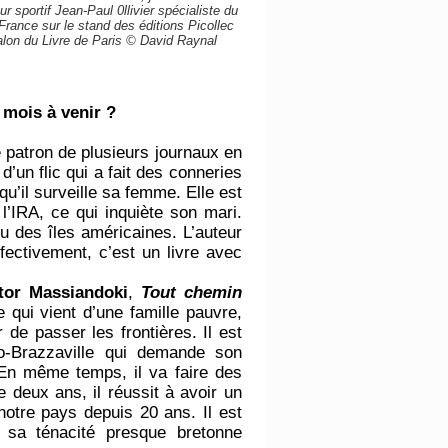
r sportif Jean-Paul 0llivier spécialiste du
France sur le stand des éditions Picollec
lon du Livre de Paris © David Raynal
 mois à venir ?
le patron de plusieurs journaux en
 d’un flic qui a fait des conneries
 qu’il surveille sa femme. Elle est
 l’IRA, ce qui inquiète son mari.
ou des îles américaines. L’auteur
fectivement, c’est un livre avec
tor Massiandoki
,
Tout chemin
qui vient d’une famille pauvre,
 de passer les frontières. Il est
go-Brazzaville qui demande son
En même temps, il va faire des
 deux ans, il réussit à avoir un
 notre pays depuis 20 ans. Il est
 sa ténacité presque bretonne