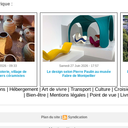
ique :
2026 - 09:33
Samedi 27 Juin 2026 - 17:57
oterie, village de
Le design selon Pierre Paulin au musée
iers céramistes
Fabre de Montpellier
ons
|
Hébergement
|
Art de vivre
|
Transport
|
Culture
|
Croisi
|
Bien-être
|
Mentions légales
|
Point de vue
|
Liv
Plan du site
|
Syndication