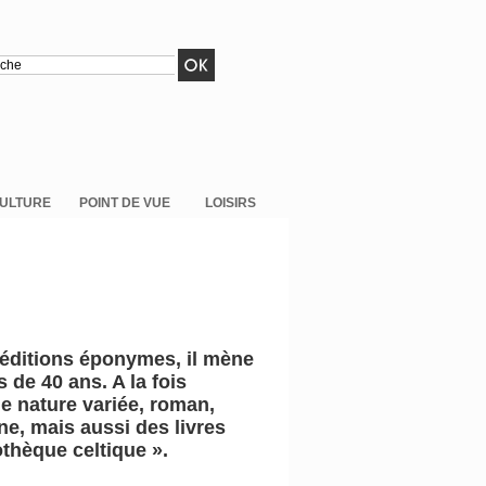
ULTURE
POINT DE VUE
LOISIRS
 éditions éponymes, il mène
 de 40 ans. A la fois
de nature variée, roman,
ne, mais aussi des livres
othèque celtique ».