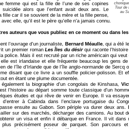
ne femme qui est la fille de l’une de ses copines
choniqueu
Tour de 
t suicidée alors que l’enfant avait deux ans. Le
au Sa
 fille car il se souvient de la mère et la fille pense,
 avec elle, qu’il est le père qu’elle n’a jamais connu.
tres auteurs que vous publiez en ce moment ou dans les
ent l’ouvrage d’un journaliste,
Bernard Méaulle
, qui a été 
rit un premier roman
Les Îles du désir
qui raconte l’histoire
 la police. Mais il est recruté par un riche américain qui veut
t elle est irlandaise et elle fréquente beaucoup les gens de
ien de l’île d’Irlande que de l’île anglo-normande de Sercq 
e disant que ce livre a un souffle policier-polisson. Et ef
tout en étant une plume documentée.
r également la biographie d’un congolais de Kinshasa,
Vic
st l’histoire au départ somme toute classique d’un homme 
elques études et qui rêve de venir en Europe. Il va essayer
te d’entrer à Cabinda dans l’enclave portugaise du Con
passe ensuite au Gabon. Son périple va durer deux ans. 
availler sur des marchés, décharger des camions. Au bout de
obtenir un visa et enfin il débarque en France. Il vit dans
 plus précisément poseur de parquet. Son parcours et