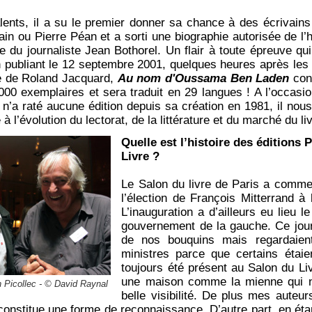
lents, il a su le premier donner sa chance à des écrivai
ain ou Pierre Péan et a sorti une biographie autorisée de l
e du journaliste Jean Bothorel. Un flair à toute épreuve qu
n publiant le 12 septembre 2001, quelques heures après les
re de Roland Jacquard,
Au nom d'Oussama Ben Laden
cons
 000 exemplaires et sera traduit en 29 langues ! A l’occasi
 n’a raté aucune édition depuis sa création en 1981, il nou
à l’évolution du lectorat, de la littérature et du marché du li
Quelle est l’histoire des éditions 
Livre
?
Le Salon du livre de Paris a com
l’élection de François Mitterrand à
L’inauguration a d’ailleurs eu lieu l
gouvernement de la gauche. Ce jour-
de nos bouquins mais regardaient
ministres parce que certains étai
toujours été présent au Salon du Li
une maison comme la mienne qui n’
n Picollec - © David Raynal
belle visibilité. De plus mes auteu
constitue une forme de reconnaissance. D’autre part, en éta