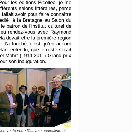
Pour les éditions Picollec, je me
férents salons littéraires, parce
allait avoir pour faire connaître
 dédié à la Bretagne au Salon du
e patron de l'institut culturel de
onc eu rendez-vous avec Raymond
la devait être la première région
i l’a touché, c’est qu’en accord
tant entendu, que le reste serait
hel Mohrt (1914-2011) Grand prix
pour son inauguration.
he veste verte l'écrivain, journaliste et