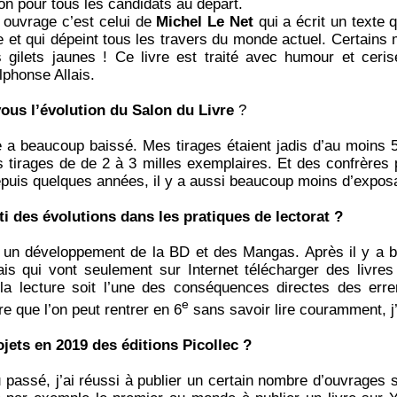
n pour tous les candidats au départ.
e ouvrage c’est celui de
Michel Le Net
qui a écrit un texte 
 et qui dépeint tous les travers du monde actuel. Certains 
 gilets jaunes ! Ce livre est traité avec humour et cerise
lphonse Allais.
vous l’évolution du Salon du Livre
?
e a beaucoup baissé. Mes tirages étaient jadis d’au moins 
s tirages de de 2 à 3 milles exemplaires. Et des confrères 
puis quelques années, il y a aussi beaucoup moins d’expos
i des évolutions dans les pratiques de lectorat ?
u un développement de la BD et des Mangas. Après il y a 
is qui vont seulement sur Internet télécharger des livres
 la lecture soit l’une des conséquences directes des erre
e
e que l’on peut rentrer en 6
sans savoir lire couramment, j’
ojets en 2019 des éditions Picollec ?
passé, j’ai réussi à publier un certain nombre d’ouvrages s