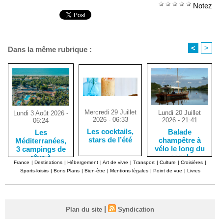
Notez
<
>
Dans la même rubrique :
Mercredi 29 Juillet
Lundi 20 Juillet
Lundi 3 Août 2026 -
2026 - 06:33
2026 - 21:41
06:24
Les cocktails,
Balade
Les
stars de l’été
champêtre à
Méditerranées,
vélo le long du
3 campings de
canal
rêve à
France
|
Destinations
|
Hébergement
|
Art de vivre
|
Transport
|
Culture
|
Croisières
|
d’Orléans, dans
Marseillan-
Sports-loisirs
|
Bons Plans
|
Bien-être
|
Mentions légales
|
Point de vue
|
Livres
le Loiret
Plage
|
Plan du site
Syndication