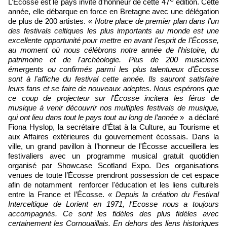
L’Ecosse est le pays invité d'honneur de cette 47
édition. Cette
année, elle débarque en force en Bretagne avec une délégation
de plus de 200 artistes.
« Notre place de premier plan dans l'un
des festivals celtiques les plus importants au monde est une
excellente opportunité pour mettre en avant l'esprit de l'Écosse,
au moment où nous célébrons notre année de l'histoire, du
patrimoine et de l'archéologie. Plus de 200 musiciens
émergents ou confirmés parmi les plus talentueux d'Écosse
sont à l'affiche du festival cette année. Ils sauront satisfaire
leurs fans et se faire de nouveaux adeptes. Nous espérons que
ce coup de projecteur sur l'Écosse incitera les férus de
musique à venir découvrir nos multiples festivals de musique,
qui ont lieu dans tout le pays tout au long de l’année
» a déclaré
Fiona Hyslop, la secrétaire d'État à la Culture, au Tourisme et
aux Affaires extérieures du gouvernement écossais. Dans la
ville, un grand pavillon à l’honneur de l'Écosse accueillera les
festivaliers avec un programme musical gratuit quotidien
organisé par Showcase Scotland Expo. Des organisations
venues de toute l’Écosse prendront possession de cet espace
afin de notamment renforcer l'éducation et les liens culturels
entre la France et l’Écosse.
« Depuis la création du Festival
Interceltique de Lorient en 1971, l'Ecosse nous a toujours
accompagnés. Ce sont les fidèles des plus fidèles avec
certainement les Cornouaillais. En dehors des liens historiques