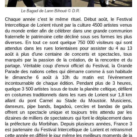
Le Bagad de Lann Bihoué © D.R.
Chaque année c’est le même rituel. Début août, le Festival
Interceltique de Lorient réunit par la culture 4500 artistes venus
du monde entier afin de célébrer dans une grande communion
fraternelle le patrimoine celte décliné sous ses formes les plus
diverses. En tout ce sont quelque 750 000 visiteurs qui sont
attendus dans les rues lorientaises pour assister du 4 au 13
août à plus d’une centaine de concerts et spectacles, tous
marqués par la passion de la création, de la rencontre et du
partage. Véritable coup d’envoi officiel du Festival, la Grande
Parade des nations celtes qui démarre comme à son habitude
le dimanche 6 août à 10h du matin est l’événement
incontournable de chaque édition. Pendant plus de 3 heures,
quelque 3 500 artistes issus de toute la planète celtique, défilent
en costumes traditionnels dans les rues de Lorient sur 1,8 km
allant du pont Carnel au Stade du Moustoir. Musiciens,
danseurs, pipe bands, bagadoù, cercles et bandas de gaïta
offrent un spectacle unique et toujours très attendu par les
dizaines de milliers de spectateurs qui font le déplacement dans
la préfecture du Morbihan. Depuis plusieurs années, France 3
est partenaire du Festival Interceltique de Lorient et retransmet
cette année en différé le jour même les meilleurs moments de la