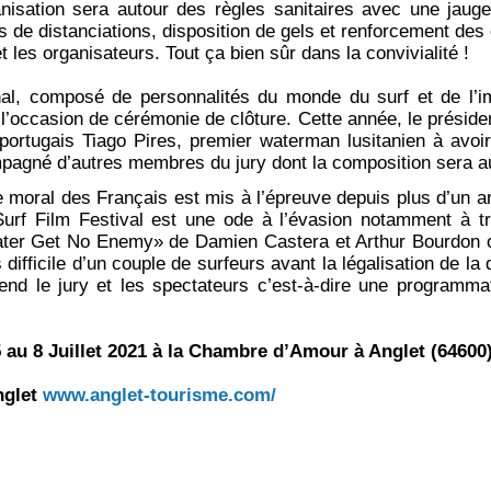
anisation sera autour des règles sanitaires avec une jau
es de distanciations, disposition de gels et renforcement des
et les organisateurs. Tout ça bien sûr dans la convivialité !
onal, composé de personnalités du monde du surf et de l’
 l’occasion de cérémonie de clôture. Cette année, le préside
portugais Tiago Pires, premier waterman lusitanien à avoi
mpagné d’autres membres du jury dont la composition sera au
 moral des Français est mis à l’épreuve depuis plus d’un an,
 Surf Film Festival est une ode à l’évasion notamment à t
ater Get No Enemy» de Damien Castera et Arthur Bourdon o
 difficile d’un couple de surfeurs avant la légalisation de la
end le jury et les spectateurs c’est-à-dire une programma
au 8 Juillet 2021 à la Chambre d’Amour à Anglet (64600
nglet
www.anglet-tourisme.com/