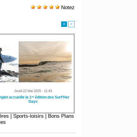
Notez
<
>
Jeudi 22 Mai 2025 - 11:43
nglet accueille la 1ʳᵉ édition des Surf’Her
Days
ères
|
Sports-loisirs
|
Bons Plans
res