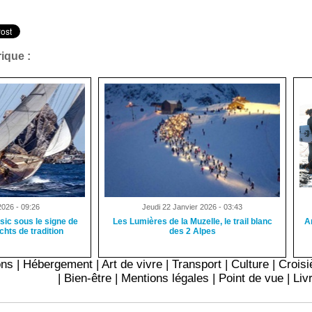
ique :
2026 - 09:26
Jeudi 22 Janvier 2026 - 03:43
sic sous le signe de
Les Lumières de la Muzelle, le trail blanc
A
chts de tradition
des 2 Alpes
ons
|
Hébergement
|
Art de vivre
|
Transport
|
Culture
|
Croisi
|
Bien-être
|
Mentions légales
|
Point de vue
|
Liv