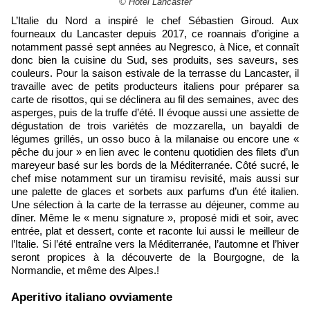
© Hôtel Lancaster
L’Italie du Nord a inspiré le chef Sébastien Giroud. Aux
fourneaux du Lancaster depuis 2017, ce roannais d’origine a
notamment passé sept années au Negresco, à Nice, et connaît
donc bien la cuisine du Sud, ses produits, ses saveurs, ses
couleurs. Pour la saison estivale de la terrasse du Lancaster, il
travaille avec de petits producteurs italiens pour préparer sa
carte de risottos, qui se déclinera au fil des semaines, avec des
asperges, puis de la truffe d’été. Il évoque aussi une assiette de
dégustation de trois variétés de mozzarella, un bayaldi de
légumes grillés, un osso buco à la milanaise ou encore une «
pêche du jour » en lien avec le contenu quotidien des filets d’un
mareyeur basé sur les bords de la Méditerranée. Côté sucré, le
chef mise notamment sur un tiramisu revisité, mais aussi sur
une palette de glaces et sorbets aux parfums d’un été italien.
Une sélection à la carte de la terrasse au déjeuner, comme au
dîner. Même le « menu signature », proposé midi et soir, avec
entrée, plat et dessert, conte et raconte lui aussi le meilleur de
l’Italie. Si l’été entraîne vers la Méditerranée, l’automne et l’hiver
seront propices à la découverte de la Bourgogne, de la
Normandie, et même des Alpes.!
Aperitivo italiano ovviamente