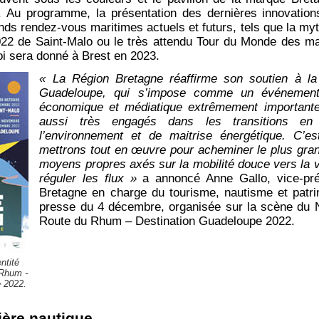
 Au programme, la présentation des dernières innovations 
nds rendez-vous maritimes actuels et futurs, tels que la my
22 de Saint-Malo ou le très attendu Tour du Monde des max
oi sera donné à Brest en 2023.
« La Région Bretagne réaffirme son soutien à l
Guadeloupe, qui s’impose comme un événement s
économique et médiatique extrêmement important
aussi très engagés dans les transitions en
l’environnement et de maitrise énergétique. C’es
mettrons tout en œuvre pour acheminer le plus gr
moyens propres axés sur la mobilité douce vers la v
réguler les flux »
a annoncé Anne Gallo, vice-pré
Bretagne en charge du tourisme, nautisme et patri
presse du 4 décembre, organisée sur la scène du Na
Route du Rhum – Destination Guadeloupe 2022.
ntité
 Rhum -
 2022.
lière nautique