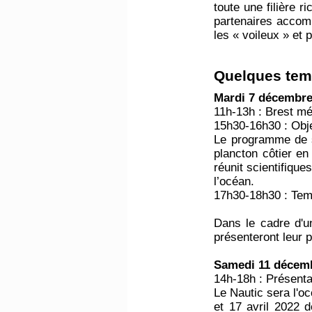
toute une filière r
partenaires accom
les « voileux » et 
Quelques temp
Mardi 7 décembr
11h-13h : Brest mé
15h30-16h30 : Obje
Le programme de sc
plancton côtier en
réunit scientifique
l’océan.
17h30-18h30 : Temp
Dans le cadre d'u
présenteront leur 
Samedi 11 décem
14h-18h : Présent
Le Nautic sera l'oc
et 17 avril 2022 