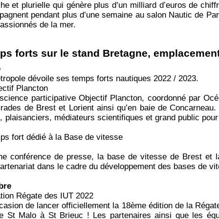
iche et plurielle qui génère plus d’un milliard d’euros de chif
pagnent pendant plus d’une semaine au salon Nautic de Pari
passionnés de la mer.
s forts sur le stand Bretagne, emplacement
e
tropole dévoile ses temps forts nautiques 2022 / 2023.
ctif Plancton
ience participative Objectif Plancton, coordonné par Océa
 rades de Brest et Lorient ainsi qu’en baie de Concarneau.
s, plaisanciers, médiateurs scientifiques et grand public pou
s fort dédié à la Base de vitesse
ne conférence de presse, la base de vitesse de Brest et l
partenariat dans le cadre du développement des bases de vite
bre
ation Régate des IUT 2022
casion de lancer officiellement la 18ème édition de la Régate
de St Malo à St Brieuc ! Les partenaires ainsi que les éq