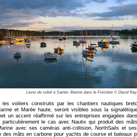
Lever de soleil à Sainte- Marine dans le Finistère © David Ray
, les voiliers construits par les chantiers nautiques bret
rine et Marée haute, seront visibles sous la signalétiqu
met un accent réaffirmé sur les entreprises engagées dans 
t particulièrement le cas avec Nautix qui produit des mât
arine avec ses caméras anti-collision, NorthSails et se
ue des mâts en carbone pour yachts de course et bateaux pr