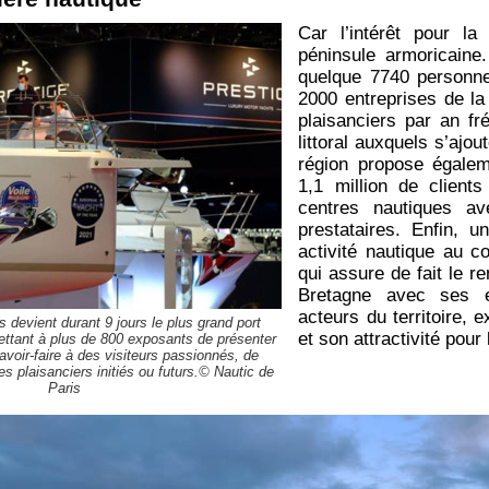
Car l’intérêt pour l
péninsule armoricaine.
quelque 7740 personnes
2000 entreprises de la 
plaisanciers par an fr
littoral auxquels s’ajo
région propose égalem
1,1 million de clien
centres nautiques a
prestataires. Enfin, 
activité nautique au c
qui assure de fait le 
Bretagne avec ses e
acteurs du territoire,
s devient durant 9 jours le plus grand port
et son attractivité pou
ettant à plus de 800 exposants de présenter
savoir-faire à des visiteurs passionnés, de
s plaisanciers initiés ou futurs.© Nautic de
Paris