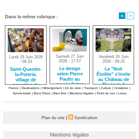
<
>
Dans la même rubrique :
Samedi 27 Juin
Vendredi 26 Juin
Lundi 29 Juin 2026
2026 - 17:57
2026 - 09:25
- 09:33
Le design
La "Nuit
Saint-Quentin-
selon Pierre
Étoilée" s’invite
la-Poterie,
Paulin au
au Château de
village de
musée Fabre
Thoiry le 4
caractère de
France
|
Destinations
|
Hébergement
|
Art de vivre
|
Transport
|
Culture
|
Croisières
|
de Montpellier
juillet
potiers
Sports-loisirs
|
Bons Plans
|
Bien-être
|
Mentions légales
|
Point de vue
|
Livres
céramistes
|
Plan du site
Syndication
Mentions légales