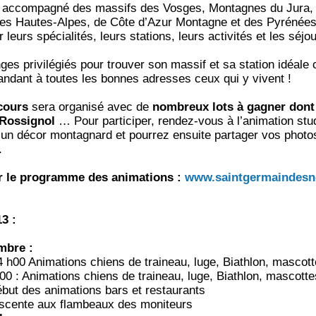
accompagné des massifs des Vosges, Montagnes du Jura, d
 des Hautes-Alpes, de Côte d’Azur Montagne et des Pyrénées
r leurs spécialités, leurs stations, leurs activités et les sé
es privilégiés pour trouver son massif et sa station idéale 
dant à toutes les bonnes adresses ceux qui y vivent !
ncours
sera organisé avec de
nombreux lots à gagner dont 
i Rossignol
… Pour participer, rendez-vous à l’animation st
 un décor montagnard et pourrez ensuite partager vos photo
.
ur le programme des animations :
www.saintgermaindesn
3 :
mbre :
 h00 Animations chiens de traineau, luge, Biathlon, mascot
0 : Animations chiens de traineau, luge, Biathlon, mascott
but des animations bars et restaurants
scente aux flambeaux des moniteurs