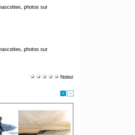
 mascottes, photos sur
 mascottes, photos sur
Notez
<
>