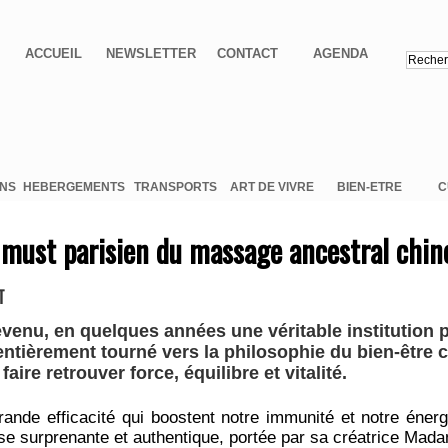
ACCUEIL
NEWSLETTER
CONTACT
AGENDA
ONS
HEBERGEMENTS
TRANSPORTS
ART DE VIVRE
BIEN-ETRE
C
e must parisien du massage ancestral chin
T
venu, en quelques années une véritable institution 
entièrement tourné vers la philosophie du bien-être 
aire retrouver force, équilibre et vitalité.
ande efficacité qui boostent notre immunité et notre énergi
e surprenante et authentique, portée par sa créatrice Mad