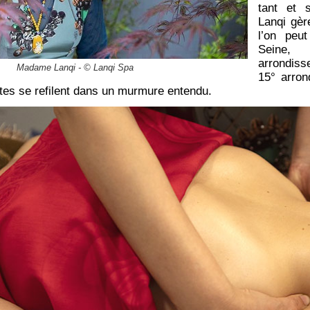
tant et 
Lanqi gèr
l’on peut
Seine,
arrondis
Madame Lanqi - © Lanqi Spa
15° arro
ptes se refilent dans un murmure entendu.