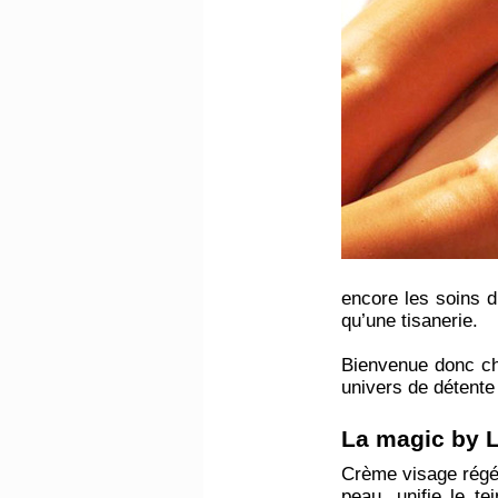
encore les soins 
qu’une tisanerie.
Bienvenue donc che
univers de détente
​La magic by 
Crème visage régén
peau, unifie le te