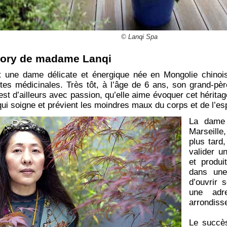
© Lanqi Spa
story de madame Lanqi
une dame délicate et énergique née en Mongolie chinoise
ntes médicinales. Très tôt, à l’âge de 6 ans, son grand-p
 C’est d’ailleurs avec passion, qu’elle aime évoquer cet hérita
qui soigne et prévient les moindres maux du corps et de l’es
La dame 
Marseille
plus tard,
valider u
et produi
dans une
d’ouvrir
une adr
arrondiss
Le succès