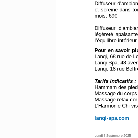
Diffuseur d’ambia
et sereine dans to
mois. 69€
Diffuseur d’ambia
légèreté apaisante
l’équilibre intérie
Pour en savoir p
Lanqi, 68 rue de L
Lanqi Spa, 48 aven
Lanqi, 18 rue Beffr
Tarifs indicatifs :
Hammam des pieds
Massage du corps 
Massage relax cor
L’Harmonie Chi vis
lanqi-spa.com
Lundi 8 Septembre 2025