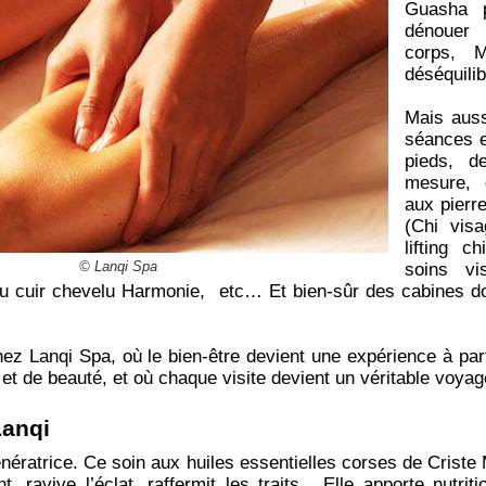
Guasha p
dénouer 
corps, M
déséquilib
Mais auss
séances 
pieds, de
mesure, 
aux pierr
(Chi visa
lifting c
© Lanqi Spa
soins v
du cuir chevelu Harmonie, etc… Et bien-sûr des cabines do
z Lanqi Spa, où le bien-être devient une expérience à part
 et de beauté, et où chaque visite devient un véritable voyag
Lanqi
ératrice. Ce soin aux huiles essentielles corses de Criste 
int, ravive l’éclat, raffermit les traits. Elle apporte nutri