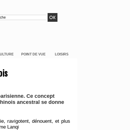
ULTURE
POINT DE VUE
LOISIRS
ois
parisienne. Ce concept
chinois ancestral se donne
e, ravigotent, dénouent, et plus
ame Lanqi