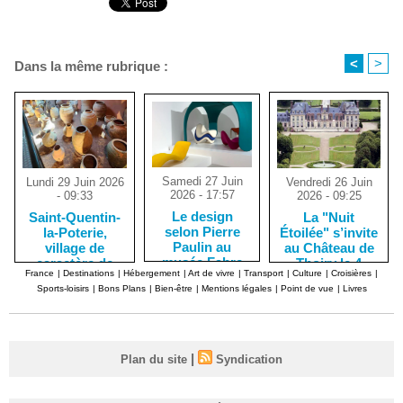
<
>
Dans la même rubrique :
Samedi 27 Juin
Vendredi 26 Juin
Lundi 29 Juin 2026
2026 - 17:57
2026 - 09:25
- 09:33
Le design
La "Nuit
Saint-Quentin-
selon Pierre
Étoilée" s’invite
la-Poterie,
Paulin au
au Château de
village de
musée Fabre
Thoiry le 4
caractère de
France
|
Destinations
|
Hébergement
|
Art de vivre
|
Transport
|
Culture
|
Croisières
|
de Montpellier
juillet
potiers
Sports-loisirs
|
Bons Plans
|
Bien-être
|
Mentions légales
|
Point de vue
|
Livres
céramistes
|
Plan du site
Syndication