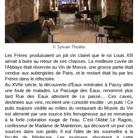
© Sylvain Thiollier
Les Frères produisaient un joli vin clairet que le roi Louis XIII
aimait à boire au retour de ses chasses. La meilleure cuvée de
l’Abbaye était réservée au Vin de Messe, une grosse partie était
vendue aux aubergistes de Paris, et le restant était bu par les
Frères dans le réfectoire.
Au XVIIe siècle, la découverte d’Eaux minérales à Passy attire
une foule de malades. Le Passage des Eaux, renommé plus
tard Rue des Eaux attestent de ce passé… Ces caves,
destinées aux vins, recèlent une curiosité insolite : un puits ! Ce
puits toujours visible au milieu du restaurant du Musée du Vin
est alimenté par une source très ferrugineuse qui se remarque
à la forte coloration rouge de l’eau. C’est l’Abbé Le Ragois,
confesseur de Madame de Maintenon, qui découvrit un jour ces
sources dans son jardin. Il eut l’idée de les soumettre à la
faculté de Médecine. Les examens aboutirent à cette