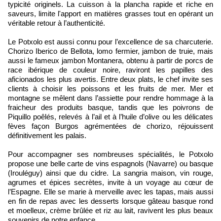
typicité originels. La cuisson à la plancha rapide et riche en
saveurs, limite l'apport en matières grasses tout en opérant un
véritable retour à l’authenticité.
Le Potxolo est aussi connu pour l’excellence de sa charcuterie.
Chorizo Iberico de Bellota, lomo fermier, jambon de truie, mais
aussi le fameux jambon Montanera, obtenu à partir de porcs de
race ibérique de couleur noire, raviront les papilles des
aficionados les plus avertis. Entre deux plats, le chef invite ses
clients à choisir les poissons et les fruits de mer. Mer et
montagne se mêlent dans l’assiette pour rendre hommage à la
fraicheur des produits basque, tandis que les poivrons de
Piquillo poêlés, relevés à l’ail et à l’huile d’olive ou les délicates
fèves façon Burgos agrémentées de chorizo, réjouissent
définitivement les palais.
Pour accompagner ses nombreuses spécialités, le Potxolo
propose une belle carte de vins espagnols (Navarre) ou basque
(Irouléguy) ainsi que du cidre. La sangria maison, vin rouge,
agrumes et épices secrètes, invite à un voyage au cœur de
l’Espagne. Elle se marie à merveille avec les tapas, mais aussi
en fin de repas avec les desserts lorsque gâteau basque rond
et moelleux, crème brûlée et riz au lait, ravivent les plus beaux
souvenirs de notre enfance.