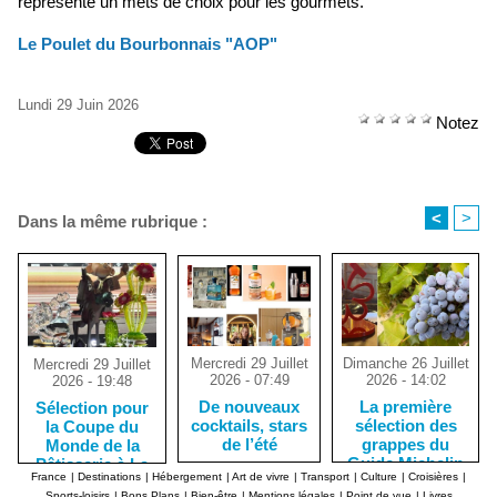
représente un mets de choix pour les gourmets.
Le Poulet du Bourbonnais "AOP"
Lundi 29 Juin 2026
Notez
<
>
Dans la même rubrique :
Mercredi 29 Juillet
Dimanche 26 Juillet
Mercredi 29 Juillet
2026 - 07:49
2026 - 14:02
2026 - 19:48
De nouveaux
La première
Sélection pour
cocktails, stars
sélection des
la Coupe du
de l’été
grappes du
Monde de la
Guide Michelin
Pâtisserie à La
France
|
Destinations
|
Hébergement
|
Art de vivre
|
Transport
|
Culture
|
Croisières
|
Nouvelle-
Sports-loisirs
|
Bons Plans
|
Bien-être
|
Mentions légales
|
Point de vue
|
Livres