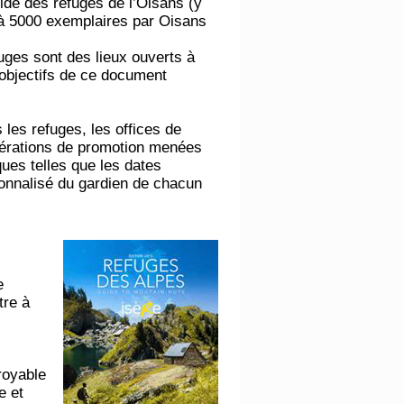
uide des refuges de l’Oisans (y
é à 5000 exemplaires par Oisans
fuges sont des lieux ouverts à
 objectifs de ce document
 les refuges, les offices de
pérations de promotion menées
ues telles que les dates
rsonnalisé du gardien de chacun
e
tre à
royable
e et