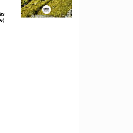
sés
e)