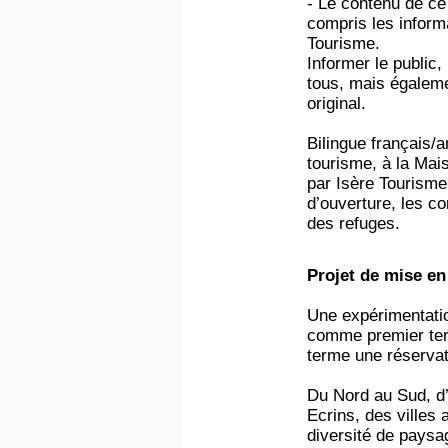
- Le contenu de ce
compris les inform
Tourisme.
Informer le public,
tous, mais égaleme
original.
Bilingue français/a
tourisme, à la Ma
par Isère Tourisme
d’ouverture, les c
des refuges.
Projet de mise en
Une expérimentatio
comme premier terr
terme une réservati
Du Nord au Sud, d
Ecrins, des villes
diversité de paysag