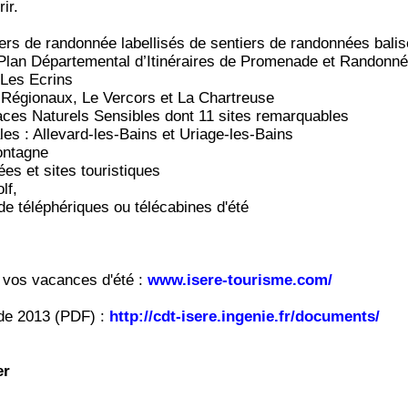
ir.
ers de randonnée labellisés de sentiers de randonnées bali
(Plan Départemental d’Itinéraires de Promenade et Randonné
 Les Ecrins
 Régionaux, Le Vercors et La Chartreuse
aces Naturels Sensibles dont 11 sites remarquables
les : Allevard-les-Bains et Uriage-les-Bains
ontagne
es et sites touristiques
lf,
de téléphériques ou télécabines d'été
 vos vacances d'été :
www.isere-tourisme.com/
ide 2013 (PDF) :
http://cdt-isere.ingenie.fr/documents/
er