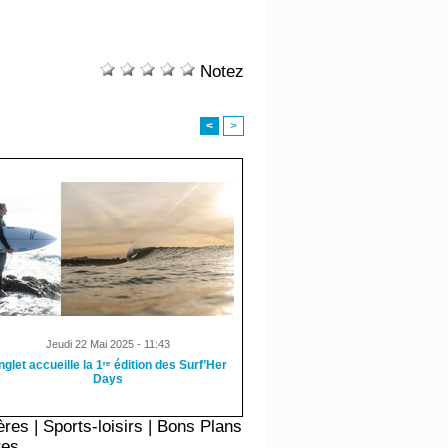
Notez
<
>
Jeudi 22 Mai 2025 - 11:43
nglet accueille la 1ʳᵉ édition des Surf’Her
Days
ères
|
Sports-loisirs
|
Bons Plans
res