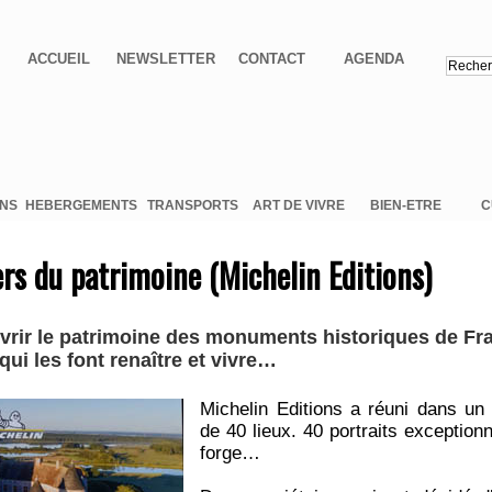
ACCUEIL
NEWSLETTER
CONTACT
AGENDA
ONS
HEBERGEMENTS
TRANSPORTS
ART DE VIVRE
BIEN-ETRE
C
ers du patrimoine (Michelin Editions)
ir le patrimoine des monuments historiques de Fran
ui les font renaître et vivre…
Michelin Editions a réuni dans un
de 40 lieux. 40 portraits exception
forge…