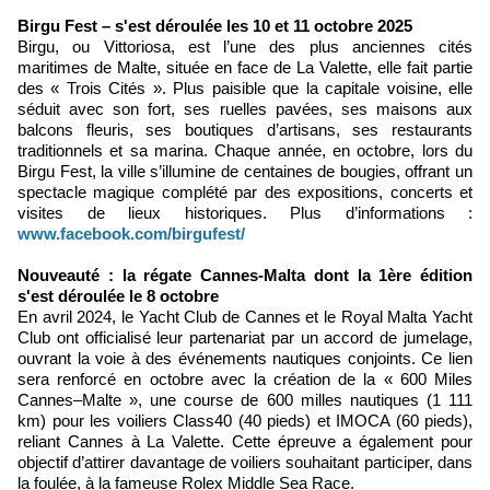
Birgu Fest – s'est déroulée les 10 et 11 octobre 2025
Birgu, ou Vittoriosa, est l’une des plus anciennes cités
maritimes de Malte, située en face de La Valette, elle fait partie
des « Trois Cités ». Plus paisible que la capitale voisine, elle
séduit avec son fort, ses ruelles pavées, ses maisons aux
balcons fleuris, ses boutiques d’artisans, ses restaurants
traditionnels et sa marina. Chaque année, en octobre, lors du
Birgu Fest, la ville s’illumine de centaines de bougies, offrant un
spectacle magique complété par des expositions, concerts et
visites de lieux historiques. Plus d’informations :
www.facebook.com/birgufest/
Nouveauté : la régate Cannes-Malta dont la 1ère édition
s'est déroulée le 8 octobre
En avril 2024, le Yacht Club de Cannes et le Royal Malta Yacht
Club ont officialisé leur partenariat par un accord de jumelage,
ouvrant la voie à des événements nautiques conjoints. Ce lien
sera renforcé en octobre avec la création de la « 600 Miles
Cannes–Malte », une course de 600 milles nautiques (1 111
km) pour les voiliers Class40 (40 pieds) et IMOCA (60 pieds),
reliant Cannes à La Valette. Cette épreuve a également pour
objectif d’attirer davantage de voiliers souhaitant participer, dans
la foulée, à la fameuse Rolex Middle Sea Race.