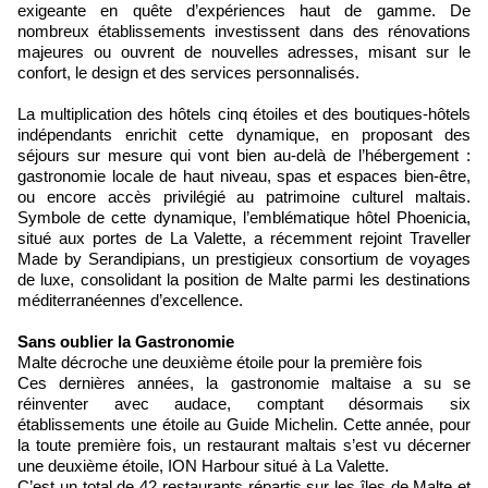
exigeante en quête d’expériences haut de gamme. De
nombreux établissements investissent dans des rénovations
majeures ou ouvrent de nouvelles adresses, misant sur le
confort, le design et des services personnalisés.
La multiplication des hôtels cinq étoiles et des boutiques-hôtels
indépendants enrichit cette dynamique, en proposant des
séjours sur mesure qui vont bien au-delà de l’hébergement :
gastronomie locale de haut niveau, spas et espaces bien-être,
ou encore accès privilégié au patrimoine culturel maltais.
Symbole de cette dynamique, l’emblématique hôtel Phoenicia,
situé aux portes de La Valette, a récemment rejoint Traveller
Made by Serandipians, un prestigieux consortium de voyages
de luxe, consolidant la position de Malte parmi les destinations
méditerranéennes d’excellence.
Sans oublier la
Gastronomie
Malte décroche une deuxième étoile pour la première fois
Ces dernières années, la gastronomie maltaise a su se
réinventer avec audace, comptant désormais six
établissements une étoile au Guide Michelin. Cette année, pour
la toute première fois, un restaurant maltais s’est vu décerner
une deuxième étoile, ION Harbour situé à La Valette.
C’est un total de 42 restaurants répartis sur les îles de Malte et