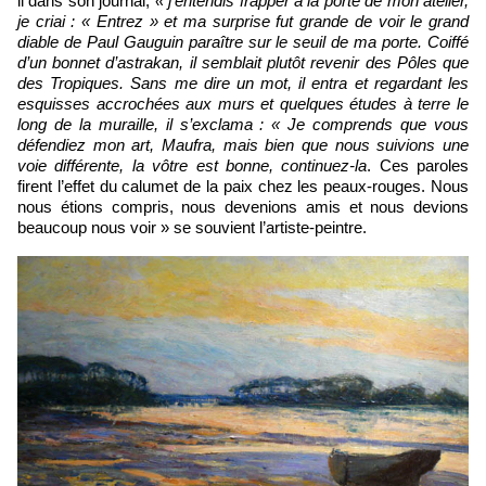
il dans son journal,
« j’entendis frapper à la porte de mon atelier,
je criai : « Entrez » et ma surprise fut grande de voir le grand
diable de Paul Gauguin paraître sur le seuil de ma porte. Coiffé
d’un bonnet d’astrakan, il semblait plutôt revenir des Pôles que
des Tropiques. Sans me dire un mot, il entra et regardant les
esquisses accrochées aux murs et quelques études à terre le
long de la muraille, il s’exclama : « Je comprends que vous
défendiez mon art, Maufra, mais bien que nous suivions une
voie différente, la vôtre est bonne, continuez-la
. Ces paroles
firent l’effet du calumet de la paix chez les peaux-rouges. Nous
nous étions compris, nous devenions amis et nous devions
beaucoup nous voir » se souvient l’artiste-peintre.