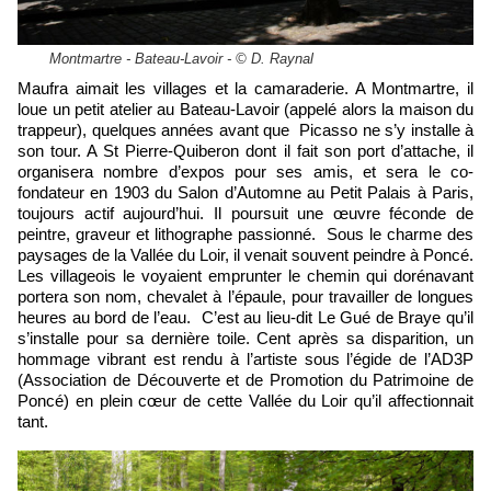
Montmartre - Bateau-Lavoir - © D. Raynal
Maufra aimait les villages et la camaraderie. A Montmartre, il
loue un petit atelier au Bateau-Lavoir (appelé alors la maison du
trappeur), quelques années avant que Picasso ne s’y installe à
son tour. A St Pierre-Quiberon dont il fait son port d’attache, il
organisera nombre d’expos pour ses amis, et sera le co-
fondateur en 1903 du Salon d’Automne au Petit Palais à Paris,
toujours actif aujourd’hui. Il poursuit une œuvre féconde de
peintre, graveur et lithographe passionné. Sous le charme des
paysages de la Vallée du Loir, il venait souvent peindre à Poncé.
Les villageois le voyaient emprunter le chemin qui dorénavant
portera son nom, chevalet à l’épaule, pour travailler de longues
heures au bord de l’eau. C’est au lieu-dit Le Gué de Braye qu’il
s’installe pour sa dernière toile. Cent après sa disparition, un
hommage vibrant est rendu à l’artiste sous l’égide de l’AD3P
(Association de Découverte et de Promotion du Patrimoine de
Poncé) en plein cœur de cette Vallée du Loir qu’il affectionnait
tant.