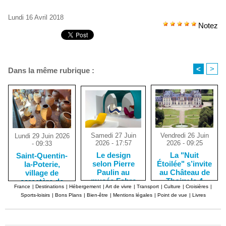
Lundi 16 Avril 2018
Notez
<
>
Dans la même rubrique :
Samedi 27 Juin
Vendredi 26 Juin
Lundi 29 Juin 2026
2026 - 17:57
2026 - 09:25
- 09:33
Le design
La "Nuit
Saint-Quentin-
selon Pierre
Étoilée" s’invite
la-Poterie,
Paulin au
au Château de
village de
musée Fabre
Thoiry le 4
caractère de
France
|
Destinations
|
Hébergement
|
Art de vivre
|
Transport
|
Culture
|
Croisières
|
de Montpellier
juillet
potiers
Sports-loisirs
|
Bons Plans
|
Bien-être
|
Mentions légales
|
Point de vue
|
Livres
céramistes