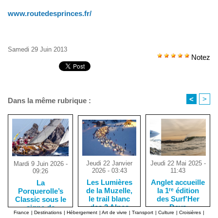
www.routedesprinces.fr/
Samedi 29 Juin 2013
Notez
<
>
Dans la même rubrique :
Jeudi 22 Janvier
Jeudi 22 Mai 2025 -
Mardi 9 Juin 2026 -
2026 - 03:43
11:43
09:26
Les Lumières
Anglet accueille
La
de la Muzelle,
la 1ʳᵉ édition
Porquerolle’s
le trail blanc
des Surf’Her
Classic sous le
des 2 Alpes
Days
signe de
France
|
Destinations
|
Hébergement
|
Art de vivre
|
Transport
|
Culture
|
Croisières
|
l'élégance des