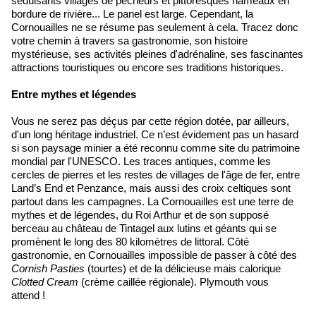
séduisants villages de pêcheurs et pittoresques hameaux en
bordure de rivière... Le panel est large. Cependant, la
Cornouailles ne se résume pas seulement à cela. Tracez donc
votre chemin à travers sa gastronomie, son histoire
mystérieuse, ses activités pleines d'adrénaline, ses fascinantes
attractions touristiques ou encore ses traditions historiques.
Entre mythes et légendes
Vous ne serez pas déçus par cette région dotée, par ailleurs,
d'un long héritage industriel. Ce n’est évidement pas un hasard
si son paysage minier a été reconnu comme site du patrimoine
mondial par l'UNESCO. Les traces antiques, comme les
cercles de pierres et les restes de villages de l'âge de fer, entre
Land’s End et Penzance, mais aussi des croix celtiques sont
partout dans les campagnes. La Cornouailles est une terre de
mythes et de légendes, du Roi Arthur et de son supposé
berceau au château de Tintagel aux lutins et géants qui se
promènent le long des 80 kilomètres de littoral. Côté
gastronomie, en Cornouailles impossible de passer à côté des
Cornish Pasties
(tourtes) et de la délicieuse mais calorique
Clotted Cream
(crème caillée régionale). Plymouth vous
attend !