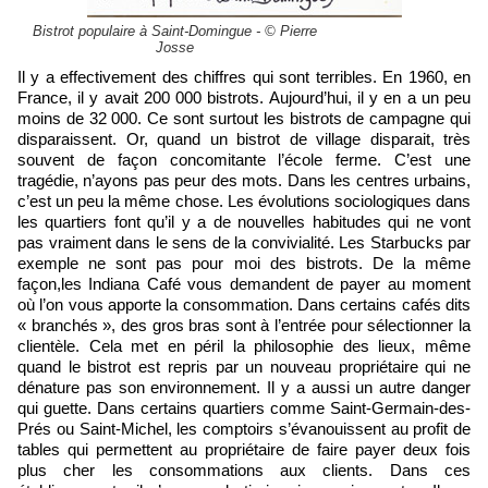
Bistrot populaire à Saint-Domingue - © Pierre
Josse
Il y a effectivement des chiffres qui sont terribles. En 1960, en
France, il y avait 200 000 bistrots. Aujourd’hui, il y en a un peu
moins de 32 000. Ce sont surtout les bistrots de campagne qui
disparaissent. Or, quand un bistrot de village disparait, très
souvent de façon concomitante l’école ferme. C’est une
tragédie, n’ayons pas peur des mots. Dans les centres urbains,
c’est un peu la même chose. Les évolutions sociologiques dans
les quartiers font qu’il y a de nouvelles habitudes qui ne vont
pas vraiment dans le sens de la convivialité. Les Starbucks par
exemple ne sont pas pour moi des bistrots. De la même
façon,les Indiana Café vous demandent de payer au moment
où l’on vous apporte la consommation. Dans certains cafés dits
« branchés », des gros bras sont à l’entrée pour sélectionner la
clientèle. Cela met en péril la philosophie des lieux, même
quand le bistrot est repris par un nouveau propriétaire qui ne
dénature pas son environnement. Il y a aussi un autre danger
qui guette. Dans certains quartiers comme Saint-Germain-des-
Prés ou Saint-Michel, les comptoirs s’évanouissent au profit de
tables qui permettent au propriétaire de faire payer deux fois
plus cher les consommations aux clients. Dans ces