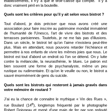
établissements, il n’y a que le tiroir-caisse qui compte. Il y a
donc vraiment péril en la bouteille.
Quels sont les critères pour qu’il y ait selon vous bistrot ?
Tout d’abord, je dois préciser que nous avons créé une
association pour faire inscrire au patrimoine mondial immatériel
de l’humanité de l’Unesco, l’art de vivre des bistrots et des
terrasses parisiennes. Toutefois, je ne me fais pas d’illusions.
Dans un siècle, le bistrot tel qu’on l’aime n’existera peut-être
plus. Mais en attendant, nous pouvons retarder l’échéance et
permettre à nos enfants de vivre les mêmes joies que nous. Le
bistrot est tout d’abord un endroit où l’on se détend. On y lutte
contre la mélancolie, la neurasthénie, le blues. Le patron est
bien souvent une forme de psychanalyste, même un peu
rustique ou rudimentaire. Et qu’on le veuille ou non, le bistrot a
sauvé énormément de gens du suicide.
Quels sont les bistrots qui resteront à jamais gravés dans
votre mémoire de routard ?
J’ai eu la chance de connaitre le mythique « Vin des Rues »,
e
rue Boulard (14
), longtemps fréquenté par le photographe
Robert Doisneau et mené d’une main de fer par son redouté