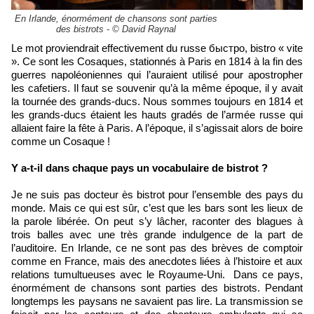
En Irlande, énormément de chansons sont parties
des bistrots - © David Raynal
Le mot proviendrait effectivement du russe быстро, bistro « vite
». Ce sont les Cosaques, stationnés à Paris en 1814 à la fin des
guerres napoléoniennes qui l’auraient utilisé pour apostropher
les cafetiers. Il faut se souvenir qu’à la même époque, il y avait
la tournée des grands-ducs. Nous sommes toujours en 1814 et
les grands-ducs étaient les hauts gradés de l’armée russe qui
allaient faire la fête à Paris. A l’époque, il s’agissait alors de boire
comme un Cosaque !
Y a-t-il dans chaque pays un vocabulaire de bistrot ?
Je ne suis pas docteur ès bistrot pour l’ensemble des pays du
monde. Mais ce qui est sûr, c’est que les bars sont les lieux de
la parole libérée. On peut s’y lâcher, raconter des blagues à
trois balles avec une très grande indulgence de la part de
l’auditoire. En Irlande, ce ne sont pas des brèves de comptoir
comme en France, mais des anecdotes liées à l’histoire et aux
relations tumultueuses avec le Royaume-Uni. Dans ce pays,
énormément de chansons sont parties des bistrots. Pendant
longtemps les paysans ne savaient pas lire. La transmission se