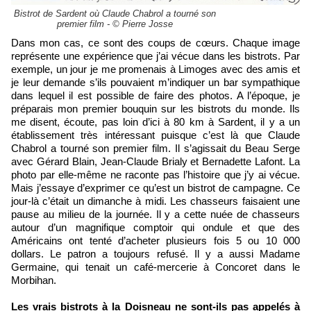
Bistrot de Sardent où Claude Chabrol a tourné son
premier film - © Pierre Josse
Dans mon cas, ce sont des coups de cœurs. Chaque image
représente une expérience que j’ai vécue dans les bistrots. Par
exemple, un jour je me promenais à Limoges avec des amis et
je leur demande s’ils pouvaient m’indiquer un bar sympathique
dans lequel il est possible de faire des photos. A l’époque, je
préparais mon premier bouquin sur les bistrots du monde. Ils
me disent, écoute, pas loin d’ici à 80 km à Sardent, il y a un
établissement très intéressant puisque c’est là que Claude
Chabrol a tourné son premier film. Il s’agissait du Beau Serge
avec Gérard Blain, Jean-Claude Brialy et Bernadette Lafont. La
photo par elle-même ne raconte pas l’histoire que j’y ai vécue.
Mais j’essaye d’exprimer ce qu’est un bistrot de campagne. Ce
jour-là c’était un dimanche à midi. Les chasseurs faisaient une
pause au milieu de la journée. Il y a cette nuée de chasseurs
autour d’un magnifique comptoir qui ondule et que des
Américains ont tenté d’acheter plusieurs fois 5 ou 10 000
dollars. Le patron a toujours refusé. Il y a aussi Madame
Germaine, qui tenait un café-mercerie à Concoret dans le
Morbihan.
Les vrais bistrots à la Doisneau ne sont-ils pas appelés à