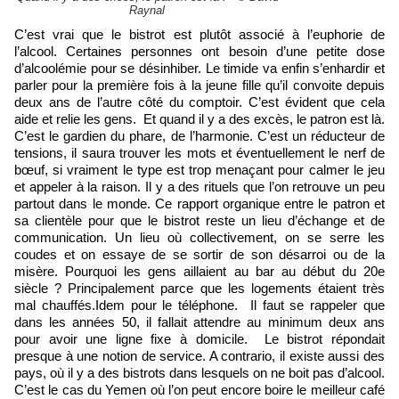
Raynal
C’est vrai que le bistrot est plutôt associé à l’euphorie de
l’alcool. Certaines personnes ont besoin d’une petite dose
d’alcoolémie pour se désinhiber. Le timide va enfin s’enhardir et
parler pour la première fois à la jeune fille qu’il convoite depuis
deux ans de l’autre côté du comptoir. C’est évident que cela
aide et relie les gens. Et quand il y a des excès, le patron est là.
C’est le gardien du phare, de l’harmonie. C’est un réducteur de
tensions, il saura trouver les mots et éventuellement le nerf de
bœuf, si vraiment le type est trop menaçant pour calmer le jeu
et appeler à la raison. Il y a des rituels que l’on retrouve un peu
partout dans le monde. Ce rapport organique entre le patron et
sa clientèle pour que le bistrot reste un lieu d’échange et de
communication. Un lieu où collectivement, on se serre les
coudes et on essaye de se sortir de son désarroi ou de la
misère. Pourquoi les gens aillaient au bar au début du 20e
siècle ? Principalement parce que les logements étaient très
mal chauffés.Idem pour le téléphone. Il faut se rappeler que
dans les années 50, il fallait attendre au minimum deux ans
pour avoir une ligne fixe à domicile. Le bistrot répondait
presque à une notion de service. A contrario, il existe aussi des
pays, où il y a des bistrots dans lesquels on ne boit pas d’alcool.
C’est le cas du Yemen où l’on peut encore boire le meilleur café