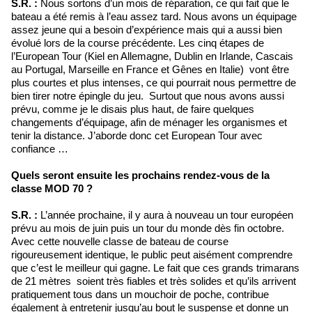
S.R. :
Nous sortons d’un mois de réparation, ce qui fait que le
bateau a été remis à l’eau assez tard. Nous avons un équipage
assez jeune qui a besoin d’expérience mais qui a aussi bien
évolué lors de la course précédente. Les cinq étapes de
l’European Tour (Kiel en Allemagne, Dublin en Irlande, Cascais
au Portugal, Marseille en France et Gênes en Italie) vont être
plus courtes et plus intenses, ce qui pourrait nous permettre de
bien tirer notre épingle du jeu. Surtout que nous avons aussi
prévu, comme je le disais plus haut, de faire quelques
changements d’équipage, afin de ménager les organismes et
tenir la distance. J’aborde donc cet European Tour avec
confiance …
Quels seront ensuite les prochains rendez-vous de la
classe MOD 70 ?
S.R. :
L’année prochaine, il y aura à nouveau un tour européen
prévu au mois de juin puis un tour du monde dès fin octobre.
Avec cette nouvelle classe de bateau de course
rigoureusement identique, le public peut aisément comprendre
que c’est le meilleur qui gagne. Le fait que ces grands trimarans
de 21 mètres soient très fiables et très solides et qu’ils arrivent
pratiquement tous dans un mouchoir de poche, contribue
également à entretenir jusqu’au bout le suspense et donne un