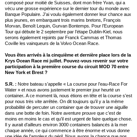
composé pour moitié de Suisses, dont mon frère Yvan, qui a
vécu une grosse expérience sur le dernier tour du monde avec
Banque Populaire. J’ai voulu également donner leur chance aux
plus jeunes, en embarquant trois marins bretons, François
Morvan, Benoît Lequin, Gurvan Bontemps. Pour l’European
Tour qui débute le 2 septembre par l’étape Dublin-Kiel, nous
serons également rejoints par Franck Cammas et Thomas
Coville les vainqueurs de la Volvo Ocean Race.
Vous êtes arrivés à la cinquième et dernière place lors de la
Krys Ocean Race mi juillet. Pouvez-vous revenir sur votre
participation à la première course du circuit MOD 70 entre
New York et Brest ?
S.R. :
Notre bateau s’appelle « La course pour l’eau-Race For
Water » et nous avons justement le premier jour heurté un
container
.
A ce moment là, nous étions en tête et la course s’est
pour nous très vite arrêtée. On dit toujours qu’il y a la même
probabilité de percuter un container que de trouver une aiguille
dans une botte de foin. Notre aventure prouve que c’est de
moins en moins le cas et qu’il est urgent de faire quelque chose.
Il y aurait d’ailleurs environ 3000 containers balancés à la mer
chaque année, ce qui commence à être énorme et vous donne
une idée de l’ampleur du péril. Nous avons la chance que nos