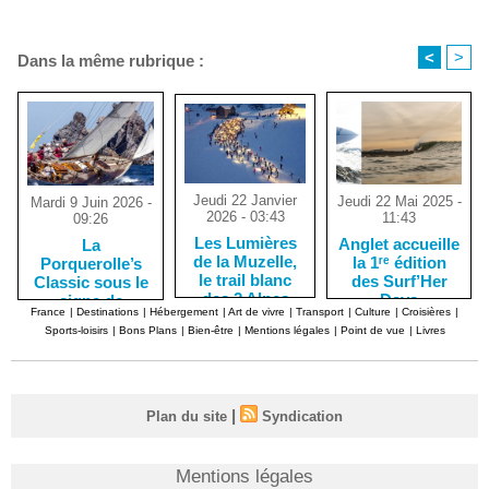
<
>
Dans la même rubrique :
Jeudi 22 Janvier
Jeudi 22 Mai 2025 -
Mardi 9 Juin 2026 -
2026 - 03:43
11:43
09:26
Les Lumières
Anglet accueille
La
de la Muzelle,
la 1ʳᵉ édition
Porquerolle’s
le trail blanc
des Surf’Her
Classic sous le
des 2 Alpes
Days
signe de
France
|
Destinations
|
Hébergement
|
Art de vivre
|
Transport
|
Culture
|
Croisières
|
l'élégance des
Sports-loisirs
|
Bons Plans
|
Bien-être
|
Mentions légales
|
Point de vue
|
Livres
yachts de
tradition
|
Plan du site
Syndication
Mentions légales