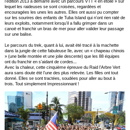
l'édition 2013 a démarré avec un parcours VTT « en étoile » sur
lequel les raideuses se sont croisées, regardées et
encouragées les unes les autres. Elles ont aussi pu compter
sur les sourires des enfants de Tuba Island qui n'ont rien raté de
leurs exploits, notamment lorsqu'il a fallu grimper dans un
canoë et franchir un bras de mer pour aller valider leur passage
sur une balise.
Le parcours du trek, quant à lui, avait été tracé à la machette
dans la jungle de cette fabuleuse île, avec un « chapeau chinois
» (une belle montée et une jolie descente) que les 88 équipes
ont du franchir en s'aidant de cordes...
Avec la chaleur, cette cinquième épreuve du Raid l'Arbre Vert
aura sans doute été l'une des plus relevée. Les filles ont tout
donné. Elles se sont tractées, soudées pour aller au bout à
trois. Tout simplement Impressionnant !