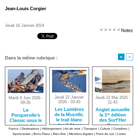
Jean-Louis Corgier
Jeudi 16 Janvier 2014
Notez
<
>
Dans la même rubrique :
Jeudi 22 Janvier
Jeudi 22 Mai 2025 -
Mardi 9 Juin 2026 -
2026 - 03:43
11:43
09:26
Les Lumières
Anglet accueille
La
de la Muzelle,
la 1ʳᵉ édition
Porquerolle’s
le trail blanc
des Surf’Her
Classic sous le
des 2 Alpes
Days
signe de
France
|
Destinations
|
Hébergement
|
Art de vivre
|
Transport
|
Culture
|
Croisières
|
l'élégance des
Sports-loisirs
|
Bons Plans
|
Bien-être
|
Mentions légales
|
Point de vue
|
Livres
yachts de