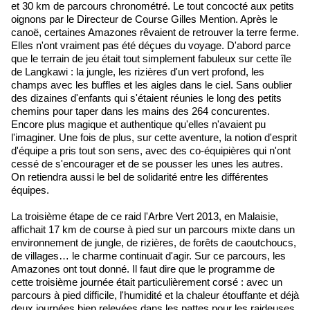
et 30 km de parcours chronométré. Le tout concocté aux petits
oignons par le Directeur de Course Gilles Mention. Après le
canoë, certaines Amazones rêvaient de retrouver la terre ferme.
Elles n'ont vraiment pas été déçues du voyage. D'abord parce
que le terrain de jeu était tout simplement fabuleux sur cette île
de Langkawi : la jungle, les rizières d'un vert profond, les
champs avec les buffles et les aigles dans le ciel. Sans oublier
des dizaines d'enfants qui s'étaient réunies le long des petits
chemins pour taper dans les mains des 264 concurentes.
Encore plus magique et authentique qu'elles n'avaient pu
l'imaginer. Une fois de plus, sur cette aventure, la notion d'esprit
d'équipe a pris tout son sens, avec des co-équipières qui n'ont
cessé de s'encourager et de se pousser les unes les autres.
On retiendra aussi le bel de solidarité entre les différentes
équipes.
La troisième étape de ce raid l'Arbre Vert 2013, en Malaisie,
affichait 17 km de course à pied sur un parcours mixte dans un
environnement de jungle, de rizières, de forêts de caoutchoucs,
de villages… le charme continuait d'agir. Sur ce parcours, les
Amazones ont tout donné. Il faut dire que le programme de
cette troisième journée était particulièrement corsé : avec un
parcours à pied difficile, l'humidité et la chaleur étouffante et déjà
deux journées bien relevées dans les pattes pour les raideuses