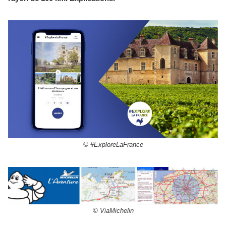
© #ExploreLaFrance
© ViaMichelin