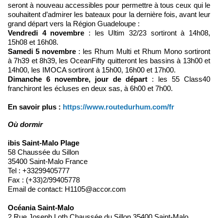
seront à nouveau accessibles pour permettre à tous ceux qui le
souhaitent d’admirer les bateaux pour la dernière fois, avant leur
grand départ vers la Région Guadeloupe :
Vendredi 4 novembre
: les Ultim 32/23 sortiront à 14h08,
15h08 et 16h08.
Samedi 5 novembre
: les Rhum Multi et Rhum Mono sortiront
à 7h39 et 8h39, les OceanFifty quitteront les bassins à 13h00 et
14h00, les IMOCA sortiront à 15h00, 16h00 et 17h00.
Dimanche 6 novembre, jour de départ
: les 55 Class40
franchiront les écluses en deux sas, à 6h00 et 7h00.
​En savoir plus :
https://www.routedurhum.com/fr
Où dormir
ibis Saint-Malo Plage
58 Chaussée du Sillon
35400 Saint-Malo France
Tel : +33299405777
Fax : (+33)2/99405778
Email de contact: H1105@accor.com
Océania Saint-Malo
2 Rue Joseph Loth Chaussée du Sillon 35400 Saint-Malo