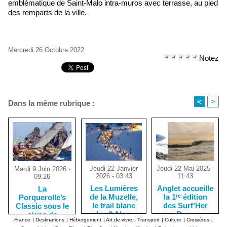
emblématique de Saint-Malo intra-muros avec terrasse, au pied
des remparts de la ville.
Mercredi 26 Octobre 2022
Notez
<
>
Dans la même rubrique :
Jeudi 22 Janvier
Jeudi 22 Mai 2025 -
Mardi 9 Juin 2026 -
2026 - 03:43
11:43
09:26
Les Lumières
Anglet accueille
La
de la Muzelle,
la 1ʳᵉ édition
Porquerolle’s
le trail blanc
des Surf’Her
Classic sous le
des 2 Alpes
Days
signe de
France
|
Destinations
|
Hébergement
|
Art de vivre
|
Transport
|
Culture
|
Croisières
|
l'élégance des