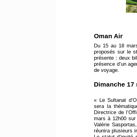
Oman Air
Du 15 au 18 mars,
proposés sur le s
présente : deux bi
présence d’un agen
de voyage.
​Dimanche 17 
« Le Sultanat d’O
sera la thématiq
Directrice de l’O
mars à 12h00 sur 
Valérie Sasportas
réunira plusieurs 
Le statut d’invité