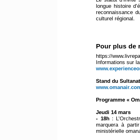
longue histoire d
reconnaissance du
culturel régional.
Pour plus de 
https://www.livrepa
Informations sur la
www.experience
Stand du Sultana
www.omanair.co
Programme « Oman,
Jeudi 14 mars
- 18h
: L’Orches
marquera à parti
ministérielle omana