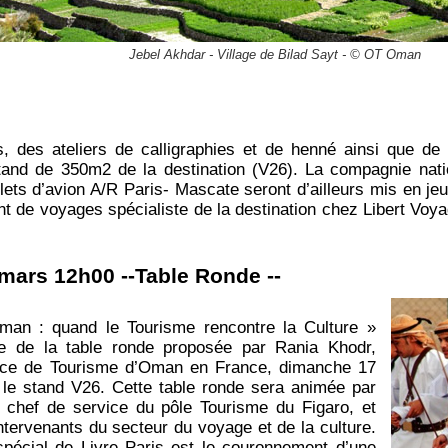
Jebel Akhdar - Village de Bilad Sayt - © OT Oman
 des ateliers de calligraphies et de henné ainsi que de l
tand de 350m2 de la destination (V26). La compagnie nat
llets d’avion A/R Paris- Mascate seront d’ailleurs mis en jeu
t de voyages spécialiste de la destination chez Libert Voya
mars 12h00 -­‐Table Ronde -­‐
man : quand le Tourisme rencontre la Culture »
ue de la table ronde proposée par Rania Khodr,
ffice de Tourisme d’Oman en France, dimanche 17
le stand V26. Cette table ronde sera animée par
, chef de service du pôle Tourisme du Figaro, et
intervenants du secteur du voyage et de la culture.
 spécial de Livre Paris est le couronnement d’une