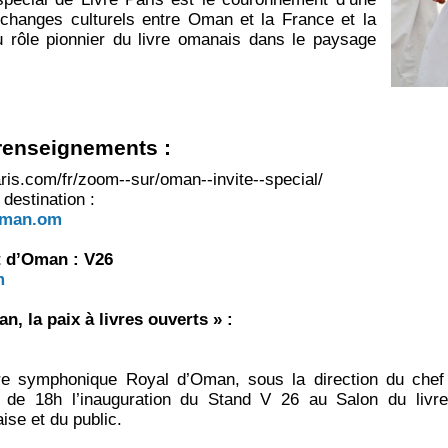
’échanges culturels entre Oman et la France et la
 rôle pionnier du livre omanais dans le paysage
renseignements :
ris.com/fr/zoom-­‐sur/oman-­‐invite-­‐special/
 destination :
oman.om
t d’Oman : V26
m
 la paix à livres ouverts » :
tre symphonique Royal d’Oman, sous la direction du chef
r de 18h l’inauguration du Stand V 26 au Salon du livr
ise et du public.