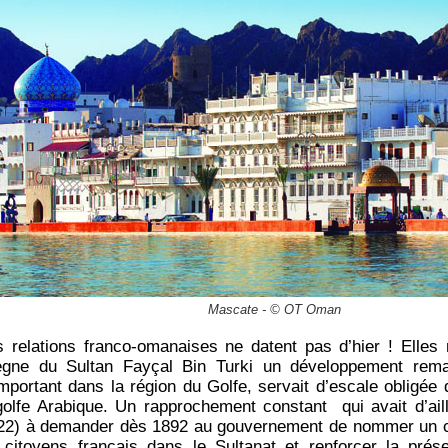
Mascate - © OT Oman
es relations franco-omanaises ne datent pas d’hier ! Elles
ègne du Sultan Fayçal Bin Turki un développement remar
mportant dans la région du Golfe, servait d’escale obligée 
e golfe Arabique. Un rapprochement constant qui avait d’ai
22) à demander dès 1892 au gouvernement de nommer un c
citoyens français dans le Sultanat et renforcer la pré