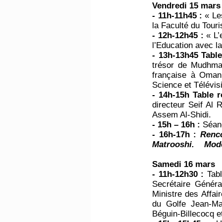
Vendredi 15 mars
- 11h-11h45 :
« Le
la Faculté du Tour
- 12h-12h45 :
« L’
l’Education avec la
- 13h-13h45 Tabl
trésor de Mudhmar
française à Oman,
Science et Télév
- 14h-15h Table 
directeur Seif Al
Assem Al-Shidi.
- 15h – 16h :
Séan
- 16h-17h :
Renco
Matrooshi. Modér
Samedi 16 mars
- 11h-12h30 :
Tab
Secrétaire Généra
Ministre des Affai
du Golfe Jean-Ma
Béguin-Billecocq 