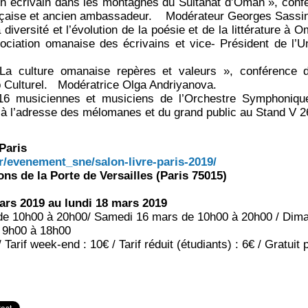
n écrivain dans les montagnes du Sultanat d’Oman », conf
nçaise et ancien ambassadeur. Modérateur Georges Sassi
 diversité et l’évolution de la poésie et de la littérature à
sociation omanaise des écrivains et vice- Président de l’U
La culture omanaise repères et valeurs », conférence 
b Culturel. Modératrice Olga Andriyanova.
16 musiciennes et musiciens de l’Orchestre Symphoniq
 à l’adresse des mélomanes et du grand public au Stand V 2
 Paris
r/evenement_sne/salon-livre-paris-2019/
ons de la Porte de Versailles (Paris 75015)
ars 2019 au lundi 18 mars 2019
de 10h00 à 20h00/ Samedi 16 mars de 10h00 à 20h00 / Dim
e 9h00 à 18h00
/ Tarif week-end : 10€ / Tarif réduit (étudiants) : 6€ / Gratui