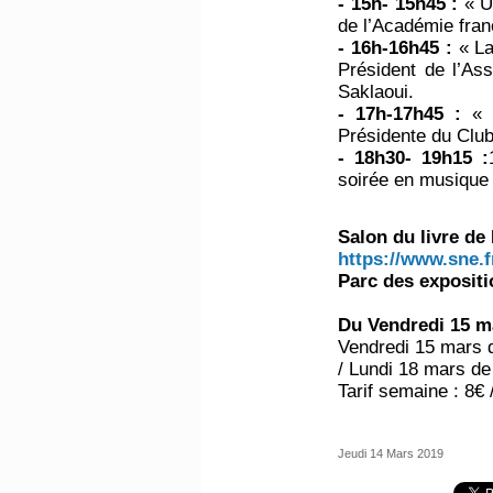
- 15h- 15h45 :
« U
de l’Académie fra
- 16h-16h45 :
« La
Président de l’As
Saklaoui.
- 17h-17h45 :
« 
Présidente du Clu
- 18h30- 19h15 :
soirée en musique
Salon du livre de
https://www.sne.f
Parc des expositi
Du Vendredi 15 m
Vendredi 15 mars 
/ Lundi 18 mars d
Tarif semaine : 8€ 
Jeudi 14 Mars 2019