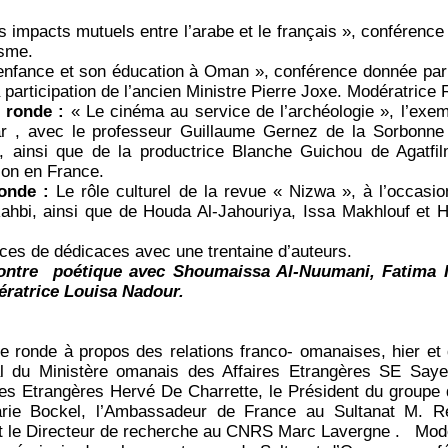
s impacts mutuels entre l’arabe et le français », confére
isme.
enfance et son éducation à Oman », conférence donnée par 
 participation de l’ancien Ministre Pierre Joxe. Modératrice 
e ronde :
« Le cinéma au service de l’archéologie », l’exe
 , avec le professeur Guillaume Gernez de la Sorbonne 
 ainsi que de la productrice Blanche Guichou de Agatfilm
ision en France.
ronde :
Le rôle culturel de la revue « Nizwa », à l’occasi
 Rahbi, ainsi que de Houda Al-Jahouriya, Issa Makhlouf e
ces de dédicaces avec une trentaine d’auteurs.
ntre poétique avec Shoumaissa Al-Nuumani, Fatima Ih
atrice Louisa Nadour.
le ronde à propos des relations franco- omanaises, hier et 
l du Ministère omanais des Affaires Etrangères SE Saye
res Etrangères Hervé De Charrette, le Président du groupe
rie Bockel, l’Ambassadeur de France au Sultanat M. Ren
et le Directeur de recherche au CNRS Marc Lavergne . Mo