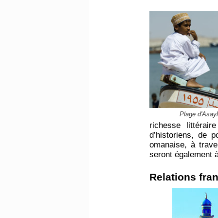
Plage d'Asay
richesse littérair
d’historiens, de 
omanaise, à trav
seront également à
​Relations fr