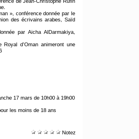
érence de Jean-Christophe Rufin
ne.
 Oman », conférence donnée par le
nion des écrivains arabes, Saïd
donnée par Aicha AlDarmakiya,
ue Royal d’Oman animeront une
6
anche 17 mars de 10h00 à 19h00
t pour les moins de 18 ans
Notez