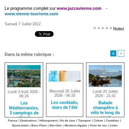
Le programme complet sur
www.jazzavienne.com
-
www.vienne-tourisme.com
Samedi 7 Juillet 2012
Notez
<
>
Dans la même rubrique :
Mercredi 29 Juillet
Lundi 20 Juillet
Lundi 3 Août 2026 -
2026 - 06:33
2026 - 21:41
06:24
Les cocktails,
Balade
Les
stars de l’été
champêtre à
Méditerranées,
vélo le long du
3 campings de
canal
rêve à
France
|
Destinations
|
Hébergement
|
Art de vivre
|
Transport
|
Culture
|
Croisières
|
d’Orléans, dans
Marseillan-
Sports-loisirs
|
Bons Plans
|
Bien-être
|
Mentions légales
|
Point de vue
|
Livres
le Loiret
Plage