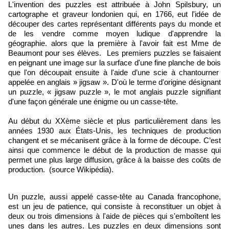
L'invention des puzzles est attribuée à John Spilsbury, un
cartographe et graveur londonien qui, en 1766, eut l'idée de
découper des cartes représentant différents pays du monde et
de les vendre comme moyen ludique d'apprendre la
géographie. alors que la première à l'avoir fait est Mme de
Beaumont pour ses élèves. Les premiers puzzles se faisaient
en peignant une image sur la surface d'une fine planche de bois
que l'on découpait ensuite à l'aide d’une scie à chantourner
appelée en anglais » jigsaw ». D'où le terme d'origine désignant
un puzzle, « jigsaw puzzle », le mot anglais puzzle signifiant
d'une façon générale une énigme ou un casse-tête.
Au début du XXème siècle et plus particulièrement dans les
années 1930 aux États-Unis, les techniques de production
changent et se mécanisent grâce à la forme de découpe. C’est
ainsi que commence le début de la production de masse qui
permet une plus large diffusion, grâce à la baisse des coûts de
production. (source Wikipédia).
Un puzzle, aussi appelé casse-tête au Canada francophone,
est un jeu de patience, qui consiste à reconstituer un objet à
deux ou trois dimensions à l'aide de pièces qui s'emboîtent les
unes dans les autres. Les puzzles en deux dimensions sont