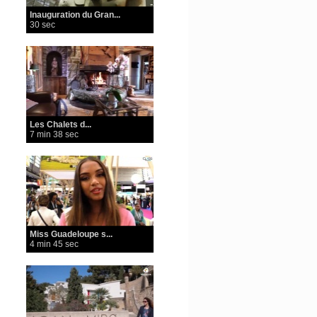
Inauguration du Gran...
30 sec
Les Chalets d...
7 min 38 sec
Miss Guadeloupe s...
4 min 45 sec