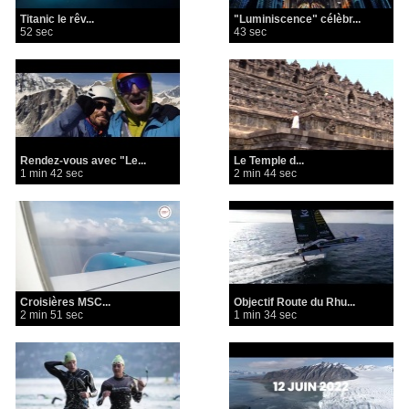
Titanic le rêv...
"Luminiscence" célèbr...
52 sec
43 sec
Rendez-vous avec "Le...
Le Temple d...
1 min 42 sec
2 min 44 sec
Croisières MSC...
Objectif Route du Rhu...
2 min 51 sec
1 min 34 sec