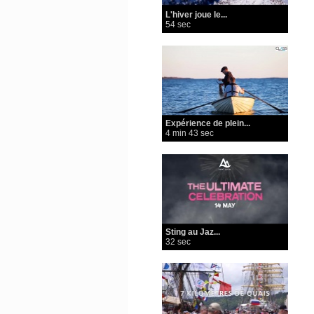
L'hiver joue le...
54 sec
Expérience de plein...
4 min 43 sec
Sting au ​Jaz...
32 sec