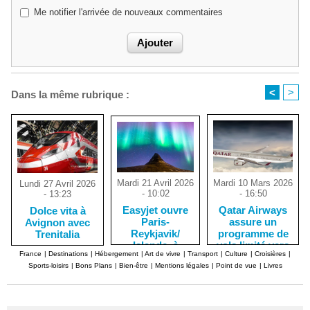
Me notifier l'arrivée de nouveaux commentaires
<
>
Dans la même rubrique :
Mardi 21 Avril 2026
Mardi 10 Mars 2026
Lundi 27 Avril 2026
- 10:02
- 16:50
- 13:23
Easyjet ouvre
Qatar Airways
Dolce vita à
Paris-
assure un
Avignon avec
Reykjavik/
programme de
Trenitalia
Islande, à
vols limité vers
France
|
Destinations
|
Hébergement
|
Art de vivre
|
Transport
|
Culture
|
Croisières
|
partir de 55
et depuis Doha
Sports-loisirs
|
Bons Plans
|
Bien-être
|
Mentions légales
|
Point de vue
|
Livres
euros