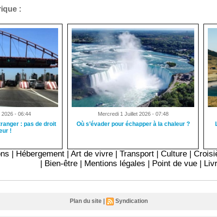
ique :
t 2026 - 06:44
Mercredi 1 Juillet 2026 - 07:48
tranger : pas de droit
Où s’évader pour échapper à la chaleur ?
eur !
ons
|
Hébergement
|
Art de vivre
|
Transport
|
Culture
|
Croisi
|
Bien-être
|
Mentions légales
|
Point de vue
|
Liv
Plan du site
|
Syndication