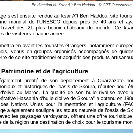
En direction du Ksar Aït Ben Haddou - © CPT Ouarzazate
age s'est ensuite rendue au ksar Aït Ben Haddou, site touri
oine mondial de l'UNESCO depuis près de 40 ans et aya
ravel des 21 plus beaux châteaux du monde. Ce ksar, d
ers de visiteurs chaque année.
mettra en avant les touristes étrangers, notamment europée
hinois, venus en groupes organisés accompagnés de guides 
rre de ce site traditionnel et acquérir des produits artisana
Patrimoine et de l'agriculture
également profité de son déplacement à Ouarzazate pou
imoniaux et historiques de l'oasis de Skoura, réputée pour ê
 d'olive au Maroc. La qualité de son huile rivalise avec l
opérative Hassania d'huile d'olive de Skoura" a obtenu en 198
 des Nations Unies pour l'alimentation et l'agriculture (FA
age a également souligné les atouts naturels de l'oasis de Sk
ec les paysages verdoyants, offrant une offre touristique u
re de la région une destination de choix pour le tourisme mon