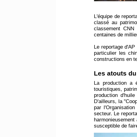
L'équipe de report
classé au patrim
classement CNN T
centaines de milli
Le reportage d'AP 
particulier les c
constructions en te
Les atouts du 
La production a 
touristiques, patr
production d'huile
D'ailleurs, la "Co
par l'Organisation
secteur. Le report
harmonieusement av
susceptible de fai