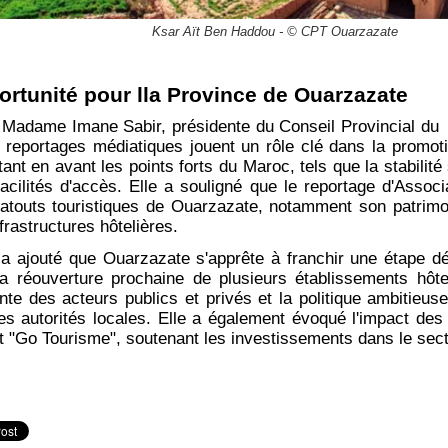
Ksar Aït Ben Haddou - © CPT Ouarzazate
ortunité pour lla Province de Ouarzazate
 Madame Imane Sabir, présidente du Conseil Provincial du
 reportages médiatiques jouent un rôle clé dans la promoti
nt en avant les points forts du Maroc, tels que la stabilité s
 facilités d'accès. Elle a souligné que le reportage d'Asso
s atouts touristiques de Ouarzazate, notamment son patrimo
nfrastructures hôtelières.
 ajouté que Ouarzazate s'apprête à franchir une étape d
la réouverture prochaine de plusieurs établissements hôtel
inte des acteurs publics et privés et la politique ambitieu
des autorités locales. Elle a également évoqué l'impact d
et "Go Tourisme", soutenant les investissements dans le secte