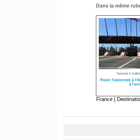
Dans la même rubr
Samedi 4 Juille
Payer l'autoroute à l'é
à l'err
France
|
Destinati