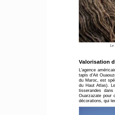
Le 
Valorisation d
L'agence américai
tapis d’Ait Ouaouz
du Maroc, est spéc
du Haut Atlas). Le
tisserandes dans
Ouarzazate pour dé
décorations, qui le