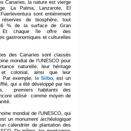
es Canaries, la nature est vierge
ge. La Palma, Lanzarote, El
 Fuerteventura sont entièrement
 réserves de biosphère, tout
6 % de la surface de Gran
. Et chaque île offre des
es gastronomiques et culturelles
ites des Canaries sont classés
moine mondial de l'UNESCO pour
rtance naturelle, leur héritage
 et colonial, ainsi que leur
té. Par exemple,
le Silbo
, est un
fflé, qui a été développé par les
es, premiers habitants des
 encore utilisé comme moyen de
nité.
imoine mondial de l'UNESCO, qui
C’est un monument archéologique
 un calendrier de plantation des
'UNESCO. De même, les montagnes