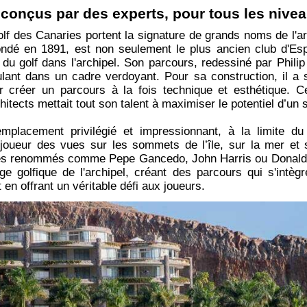
conçus par des experts, pour tous les nive
lf des Canaries portent la signature de grands noms de l'ar
ndé en 1891, est non seulement le plus ancien club d'E
re du golf dans l'archipel. Son parcours, redessiné par Phi
lant dans un cadre verdoyant. Pour sa construction, il a su
 créer un parcours à la fois technique et esthétique. Ce 
hitects mettait tout son talent à maximiser le potentiel d’un s
emplacement privilégié et impressionnant, à la limite du
 joueur des vues sur les sommets de l’île, sur la mer et s
tes renommés comme Pepe Gancedo, John Harris ou Donald S
ge golfique de l'archipel, créant des parcours qui s'intè
en offrant un véritable défi aux joueurs.