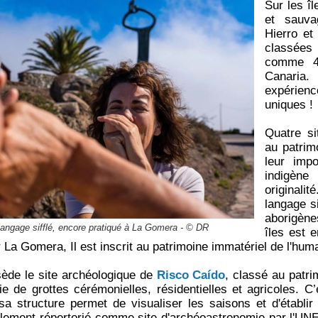
Sur les îl
et sauva
Hierro et
classées
comme 4
Canaria
expérienc
uniques !
Quatre s
au patri
leur impo
indigène
originali
langage si
aborigèn
 langage sifflé, encore pratiqué à La Gomera - © DR
îles est
La Gomera, Il est inscrit au patrimoine immatériel de l'huma
ède le site archéologique de
Risco Caído
, classé au patr
e de grottes cérémonielles, résidentielles et agricoles. 
sa structure permet de visualiser les saisons et d'établir
également répertorié comme site d'archéoastronomie par l