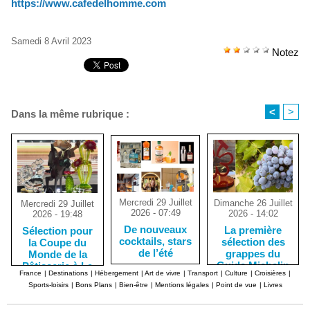
https://www.cafedelhomme.com
Samedi 8 Avril 2023
Notez
<
>
Dans la même rubrique :
Mercredi 29 Juillet
Dimanche 26 Juillet
Mercredi 29 Juillet
2026 - 07:49
2026 - 14:02
2026 - 19:48
De nouveaux
La première
Sélection pour
cocktails, stars
sélection des
la Coupe du
de l’été
grappes du
Monde de la
Guide Michelin
Pâtisserie à La
France
|
Destinations
|
Hébergement
|
Art de vivre
|
Transport
|
Culture
|
Croisières
|
Nouvelle-
Sports-loisirs
|
Bons Plans
|
Bien-être
|
Mentions légales
|
Point de vue
|
Livres
Orléans