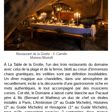
Restaurant de la Grotte - © Camille
Moirenc/Murtolli
À La Table de la Grotte, l’un des trois restaurants du domaine
avec celui de la plage et de la ferme, blotti au creux d’immenses
chaos granitiques, les veillées sont par définition inoubliables.
Un dîner magique aux chandelles, dans une atmosphère de
recueillement, incite à la découverte d’une gastronomie riche en
mets authentiques, le tout accompagné par des musiciens
corses. Cet été, le Domaine a laissé carte blanche aux Pacaud
père & fils (Bernard et Mathieu) un duo de chef six étoiles
installés à Paris, L’Ambroisie (3* au Guide Michelin), Histoires
(2* au Guide Michelin) et Hexagone (1* au Guide Michelin),
pour qu’ils concoctent jusqu’au 2 septembre deux menus