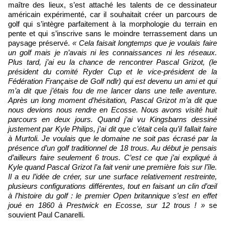
maître des lieux, s’est attaché les talents de ce dessinateur
américain expérimenté, car il souhaitait créer un parcours de
golf qui s’intègre parfaitement à la morphologie du terrain en
pente et qui s’inscrive sans le moindre terrassement dans un
paysage préservé.
« Cela faisait longtemps que je voulais faire
un golf mais je n’avais ni les connaissances ni les réseaux.
Plus tard, j’ai eu la chance de rencontrer Pascal Grizot, (le
président du comité Ryder Cup et le vice-président de la
Fédération Française de Golf ndlr) qui est devenu un ami et qui
m’a dit que j’étais fou de me lancer dans une telle aventure.
Après un long moment d’hésitation, Pascal Grizot m’a dit que
nous devions nous rendre en Ecosse. Nous avons visité huit
parcours en deux jours. Quand j’ai vu Kingsbarns dessiné
justement par Kyle Philips, j’ai dit que c’était cela qu’il fallait faire
à Murtoli. Je voulais que le domaine ne soit pas écrasé par la
présence d’un golf traditionnel de 18 trous. Au début je pensais
d’ailleurs faire seulement 6 trous. C’est ce que j’ai expliqué à
Kyle quand Pascal Grizot l’a fait venir une première fois sur l’île.
Il a eu l’idée de créer, sur une surface relativement restreinte,
plusieurs configurations différentes, tout en faisant un clin d’œil
à l’histoire du golf : le premier Open britannique s’est en effet
joué en 1860 à Prestwick en Ecosse, sur 12 trous ! »
se
souvient Paul Canarelli.