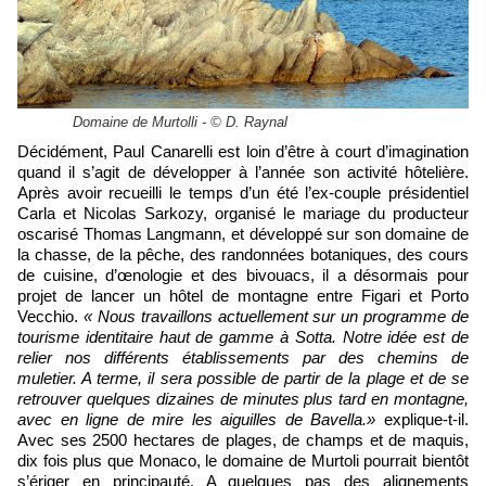
Domaine de Murtolli - © D. Raynal
Décidément, Paul Canarelli est loin d’être à court d’imagination
quand il s’agit de développer à l’année son activité hôtelière.
Après avoir recueilli le temps d’un été l’ex-couple présidentiel
Carla et Nicolas Sarkozy, organisé le mariage du producteur
oscarisé Thomas Langmann, et développé sur son domaine de
la chasse, de la pêche, des randonnées botaniques, des cours
de cuisine, d’œnologie et des bivouacs, il a désormais pour
projet de lancer un hôtel de montagne entre Figari et Porto
Vecchio.
« Nous travaillons actuellement sur un programme de
tourisme identitaire haut de gamme à Sotta
. Notre idée est de
relier nos différents établissements par des chemins de
muletier. A terme, il sera possible de partir de la plage et de se
retrouver quelques dizaines de minutes plus tard en montagne,
avec en ligne de mire les aiguilles de Bavella.»
explique-t-il.
Avec ses 2500 hectares de plages, de champs et de maquis,
dix fois plus que Monaco, le domaine de Murtoli pourrait bientôt
s’ériger en principauté. A quelques pas des alignements